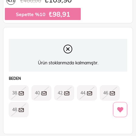
₺400,00
73
%
İndirim
₺98,91
Sepette %10
Ürün stoklarımızda kalmamıştır.
BEDEN
38
40
42
44
46
48