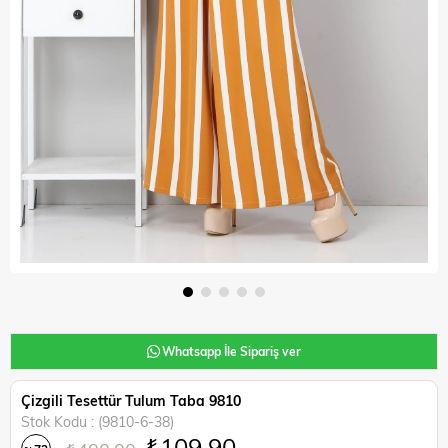
Whatsapp İle Sipariş ver
Çizgili Tesettür Tulum Taba 9810
Stok Kodu
(9810-6-38)
₺109,90