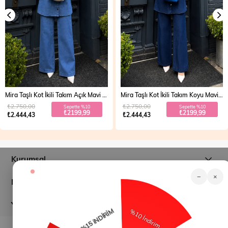
Mira Taşlı Kot İkili Takım Açık Mavi 19286
Mira Taşlı Kot İkili Takım Koyu Mavi 19286
₺2.750,00
₺2.750,00
Sepette %10
Sepette %10
₺2199,99
₺2199,99
₺2.444,43
₺2.444,43
Kurumsal
−
×
Müşteri İlişkileri
Yardım