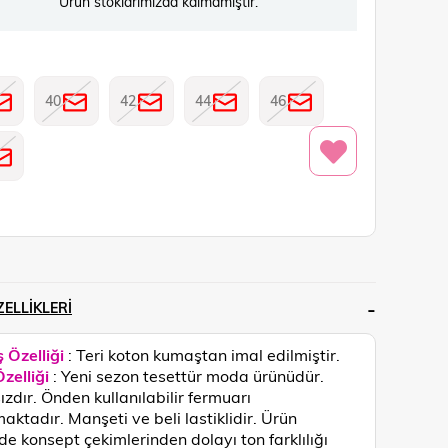
Ürün stoklarımızda kalmamıştır.
40
42
44
46
ELLIKLERI
 Özelliği
: Teri koton kumaştan imal edilmiştir.
zelliği
: Yeni sezon tesettür moda ürünüdür.
ızdır. Önden kullanılabilir fermuarı
aktadır. Manşeti ve beli lastiklidir.
Ürün
de konsept çekimlerinden dolayı ton farklılığı