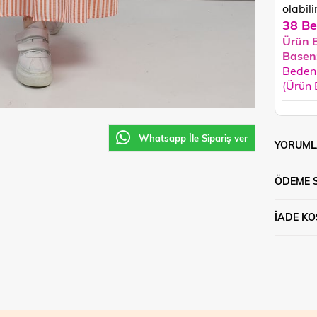
olabilir
38 Be
Ürün 
Basen
Beden 
(Ürün
Whatsapp İle Sipariş ver
YORUML
ÖDEME 
İADE KO