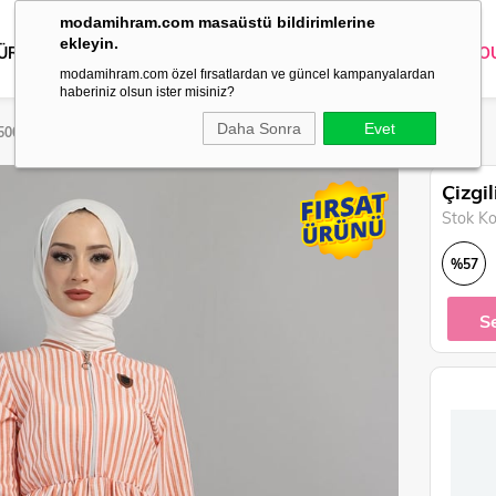
modamihram.com masaüstü bildirimlerine
ekleyin.
 ÜRÜNLER
DIŞ GİYİM
GİYİM
ABİYE
KOMBİN
TRİKO
O
modamihram.com özel fırsatlardan ve güncel kampanyalardan
haberiniz olsun ister misiniz?
Daha Sonra
Evet
4500
Çizgi
Stok K
%
57
İndirim
S