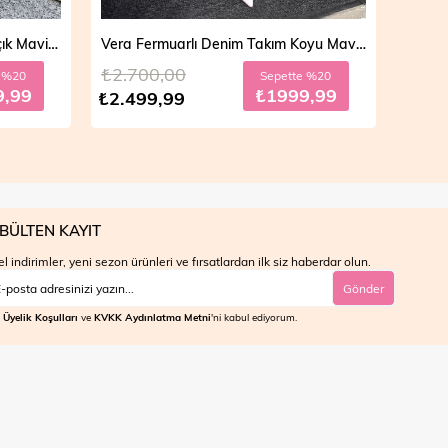
Vera Fermuarlı Denim Takım Açık Mavi 19298
Vera Fermuarlı Denim Takım Koyu Mavi 19298
₺2.700,00
₺4.7
e %20
Sepette %20
9,99
₺1999,99
₺2.499,99
₺3.9
BÜLTEN KAYIT
l indirimler, yeni sezon ürünleri ve fırsatlardan ilk siz haberdar olun.
Gönder
Üyelik Koşulları
ve
KVKK Aydınlatma Metni
'ni kabul ediyorum.