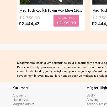
Mira Taşlı Kot İkili Takım Açık Mavi 19286
₺2.750,00
₺2.750
Sepette %10
₺2199,99
₺2.444,43
₺2.444
Modamihram, kadın giyim sektöründe 10 yıllık tecrübesiyle faaliyet gö
Kendi üretim altyapısı sayesinde tasarımdan üretime kadar tüm süreçle
sunmaktadır. Marka, yurt içi satışlarının yanı sıra yurt dışı gönderim
sayede hem bireysel müşterilere hem de butik ve mağaza iş ortakları
Kurumsal
Müşteri İlişk
Anasayfa
Üyelik
Hakkımızda
Alışveriş
Mağazalarımız
Kargo & Tesli