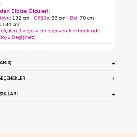
.
den Elbise Ölçüleri
:
Boyu:
132 cm -
Göğüs
:
88 cm -
Bel:
70 cm -
:
134
cm
ölçüleri 3 veya 4 cm büyüyerek artmaktadır.
 Boyu Değişmez)
AR
(0)
SEÇENEKLERI
ŞULLARI