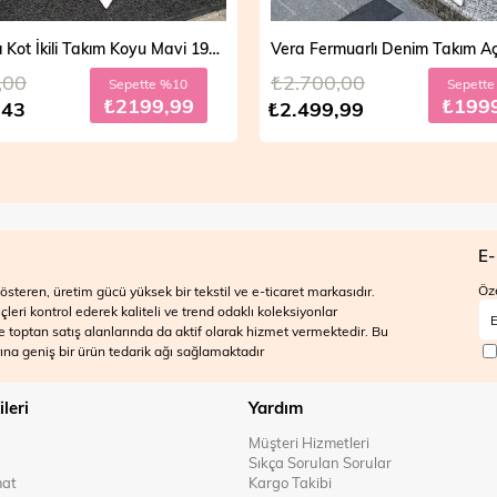
Mira Taşlı Kot İkili Takım Koyu Mavi 19286
,00
₺2.700,00
Sepette %10
Sepett
₺2199,99
₺199
,43
₺2.499,99
E-
Öze
steren, üretim gücü yüksek bir tekstil ve e-ticaret markasıdır.
ri kontrol ederek kaliteli ve trend odaklı koleksiyonlar
 ve toptan satış alanlarında da aktif olarak hizmet vermektedir. Bu
na geniş bir ürün tedarik ağı sağlamaktadır
ileri
Yardım
Müşteri Hizmetleri
Sıkça Sorulan Sorular
mat
Kargo Takibi