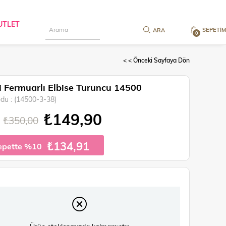
UTLET
SEPETIM
0
< < Önceki Sayfaya Dön
li Fermuarlı Elbise Turuncu 14500
odu
(14500-3-38)
₺149,90
₺350,00
₺134,91
epette %10