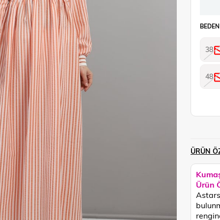
BEDEN
38
48
ÜRÜN ÖZ
Kumaş
Ürün Ö
Astars
bulunm
rengin