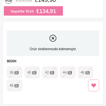
₺200,00
25
%
İndirim
₺134,91
Sepette %10
Ürün stoklarımızda kalmamıştır.
BEDEN
38
40
42
44
46
48