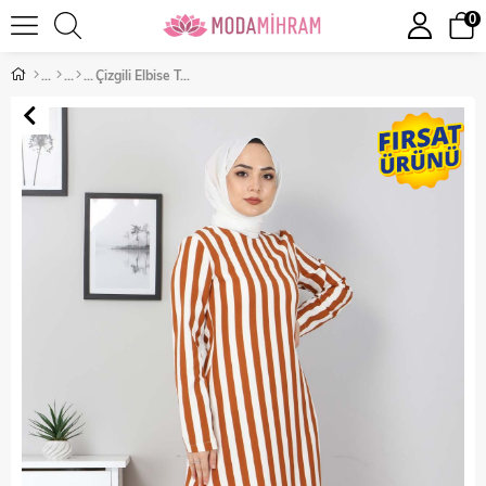
0
Çizgili Elbise Taba 8926