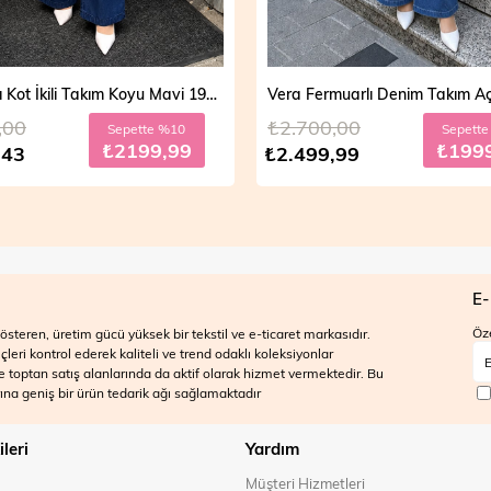
Vera Fermuarlı Denim Takım Açık Mavi 19298
2.700,00
₺2.700,00
Sepette %20
₺1999,99
2.499,99
₺2.499,99
E-
Öze
steren, üretim gücü yüksek bir tekstil ve e-ticaret markasıdır.
ri kontrol ederek kaliteli ve trend odaklı koleksiyonlar
 ve toptan satış alanlarında da aktif olarak hizmet vermektedir. Bu
na geniş bir ürün tedarik ağı sağlamaktadır
ileri
Yardım
Müşteri Hizmetleri