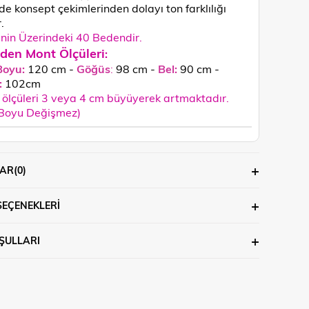
de konsept çekimlerinden dolayı ton farklılığı
.
in Üzerindeki 40 Bedendir.
den Mont Ölçüleri
:
Boyu:
120 cm -
Göğüs
:
98 cm -
Bel:
90 cm -
:
102
cm
ölçüleri 3 veya 4 cm büyüyerek artmaktadır.
 Boyu Değişmez)
AR
(0)
SEÇENEKLERI
ŞULLARI