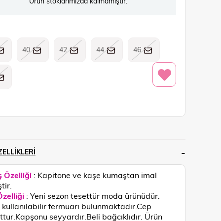
Ürün stoklarımızda kalmamıştır.
40
42
44
46
ELLIKLERI
 Özelliği
: Kapitone ve kaşe kumaştan imal
tir.
zelliği
: Yeni sezon tesettür moda ürünüdür.
kullanılabilir fermuarı bulunmaktadır.Cep
tur.Kapşonu seyyardır.Beli bağcıklıdır.
Ürün