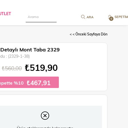
UTLET
SEPETIM
0
< < Önceki Sayfaya Dön
t Detaylı Mont Taba 2329
odu
(2329-1-38)
₺519,90
₺560,00
₺467,91
epette %10