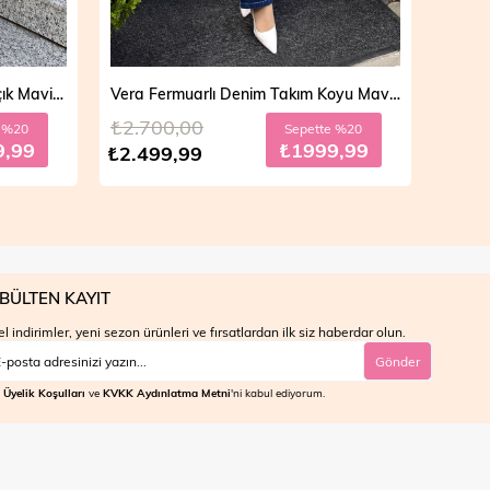
Vera Fermuarlı Denim Takım Koyu Mavi 19298
Mila Çift Düğmeli Kot Trençkot Açık Mavi 19290
₺4.700,00
Sepette %20
Sepette %30
₺1999,99
₺2799,99
₺3.999,99
BÜLTEN KAYIT
l indirimler, yeni sezon ürünleri ve fırsatlardan ilk siz haberdar olun.
Gönder
Üyelik Koşulları
ve
KVKK Aydınlatma Metni
'ni kabul ediyorum.