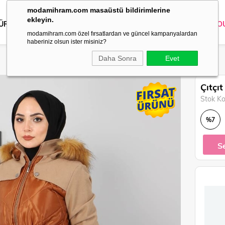
modamihram.com masaüstü bildirimlerine
ekleyin.
 ÜRÜNLER
DIŞ GİYİM
GİYİM
ABİYE
KOMBİN
TRİKO
O
modamihram.com özel fırsatlardan ve güncel kampanyalardan
haberiniz olsun ister misiniz?
Daha Sonra
Evet
Çıtçı
Stok K
%
7
İndirim
S