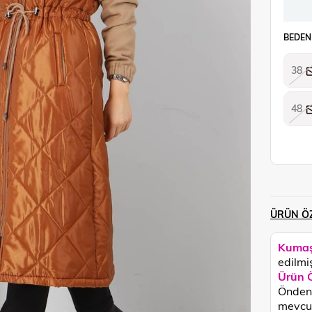
BEDEN
38
48
ÜRÜN ÖZ
Kumaş
edilmiş
Ürün Ö
Önden 
mevcut