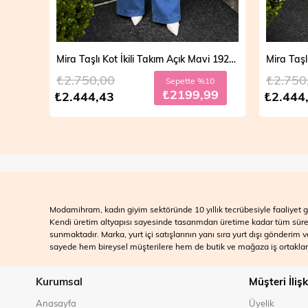
Mira Taşlı Kot İkili Takım Açık Mavi 19286
Mira Taşlı Kot İkili Takım Koyu Mavi 19286
₺2.750,00
₺
pette %10
Sepette %10
2199,99
₺2199,99
₺2.444,43
₺
Modamihram, kadın giyim sektöründe 10 yıllık tecrübesiyle faaliyet gö
Kendi üretim altyapısı sayesinde tasarımdan üretime kadar tüm süreçle
sunmaktadır. Marka, yurt içi satışlarının yanı sıra yurt dışı gönderim
sayede hem bireysel müşterilere hem de butik ve mağaza iş ortakları
Kurumsal
Müşteri İlişk
Anasayfa
Üyelik