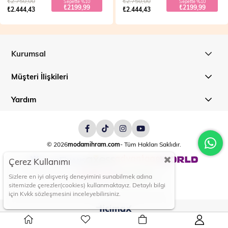
₺2.750,00
₺2.700,00
Sepette %10
Sepette %20
₺2199,99
₺1999,99
₺2.444,43
₺2.499,99
Kurumsal
Müşteri İlişkileri
Yardım
© 2026
modamihram.com
- Tüm Hakları Saklıdır.
Çerez Kullanımı
Sizlere en iyi alışveriş deneyimini sunabilmek adına
sitemizde çerezler(cookies) kullanmaktayız. Detaylı bilgi
için Kvkk sözleşmesini inceleyebilirsiniz.