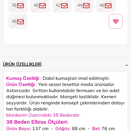
38
40
42
44
46
48
ÜRÜN ÖZELLIKLERI
Kumaş Özelliği
: Dabıl kumaştan imal edilmiştir.
Ürün Özelliği
: Yeni sezon tesettür moda ürünüdür.
Astarsızdır. Sırttan kullanılabilir fermuarı ve bir adet
düğmesi bulunmaktadır. Manşeti lastiklidir. Kemeri
seyyardır.
Ürün renginde konsept çekimlerinden dolayı
ton farklılığı olabilir.
Mankenin Üzerindeki 38 Bedendir.
38 Beden Elbise Ölçüleri
:
Ürün Boyu:
137 cm -
Göğüs
:
88 cm -
Bel:
76 cm