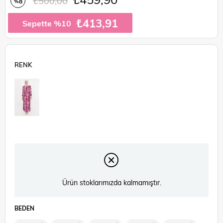
₺500,00
8
%
İndirim
₺413,91
Sepette %10
Ürün stoklarımızda kalmamıştır.
BEDEN