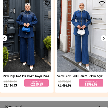
Mira Taşlı Kot İkili Takım Koyu Mavi 19286
Vera Fermuarlı Denim Takım Açık Mavi 19298
₺2.750,00
₺2.700,00
Sepette %10
Sepette %20
₺2199,99
₺1999,99
₺2.444,43
₺2.499,99
Kurumsal