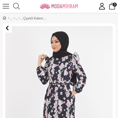
0
Çiçekli Kalem Elbise Siyah 12223