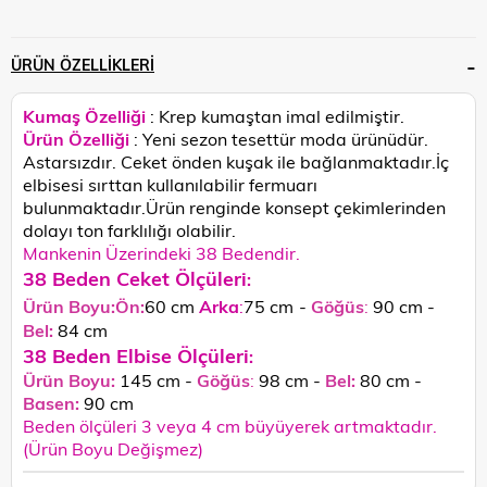
ÜRÜN ÖZELLIKLERI
Kumaş Özelliği
: Krep kumaştan imal edilmiştir.
Ürün Özelliği
: Yeni sezon tesettür moda ürünüdür.
Astarsızdır. Ceket önden kuşak ile bağlanmaktadır.İç
elbisesi sırttan kullanılabilir fermuarı
bulunmaktadır.
Ürün renginde konsept çekimlerinden
dolayı ton farklılığı olabilir.
Mankenin Üzerindeki 38 Bedendir.
38 Beden Ceket Ölçüleri
:
Ürün Boyu:Ön:
60 cm
Arka
:
75 cm
-
Göğüs
:
90 cm -
Bel:
84 cm
38 Beden Elbise Ölçüleri
:
Ürün Boyu:
145 cm -
Göğüs
:
98 cm -
Bel:
80 cm -
Basen:
90
cm
Beden ölçüleri 3 veya 4 cm büyüyerek artmaktadır.
(Ürün Boyu Değişmez)