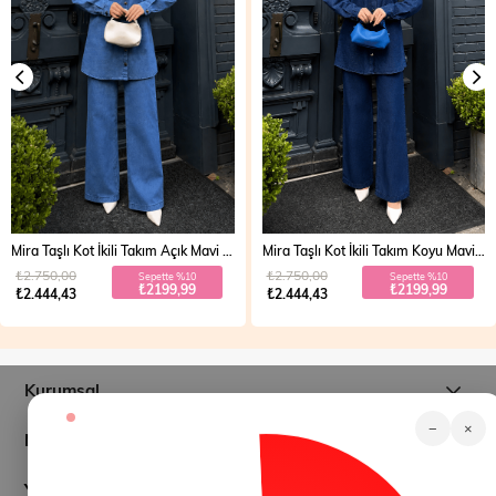
Mira Taşlı Kot İkili Takım Açık Mavi 19286
Mira Taşlı Kot İkili Takım Koyu Mavi 19286
₺2.750,00
₺2.750,00
Sepette %10
Sepette %10
₺2199,99
₺2199,99
₺2.444,43
₺2.444,43
Kurumsal
−
×
Müşteri İlişkileri
Yardım