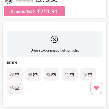
₺340,00
18
%
İndirim
₺251,91
Sepette %10
Ürün stoklarımızda kalmamıştır.
BEDEN
38
40
42
44
46
48