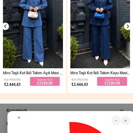
Mira Taşlı Kot İkili Takım Açık Mavi 19286
Mira Taşlı Kot İkili Takım Koyu Mavi 19286
₺2.750,00
₺2.750,00
Sepette %10
Sepette %10
₺2199,99
₺2199,99
₺2.444,43
₺2.444,43
Kurumsal
−
×
Müşteri İlişkileri