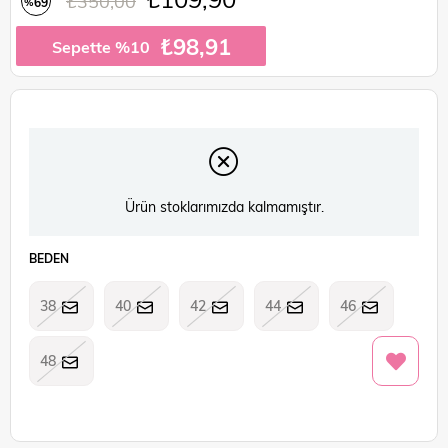
₺350,00
69
%
İndirim
₺98,91
Sepette %10
Ürün stoklarımızda kalmamıştır.
BEDEN
38
40
42
44
46
48