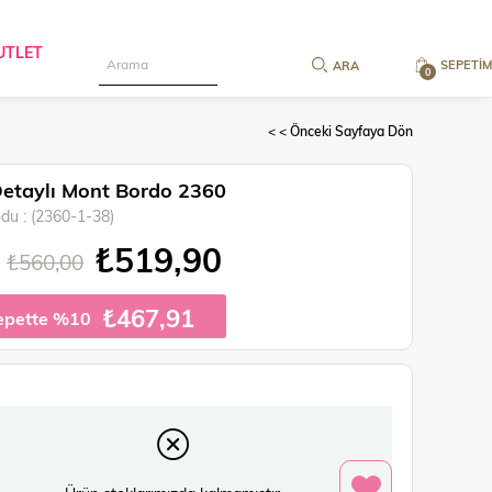
UTLET
SEPETIM
0
< < Önceki Sayfaya Dön
etaylı Mont Bordo 2360
odu
(2360-1-38)
₺519,90
₺560,00
₺467,91
epette %10