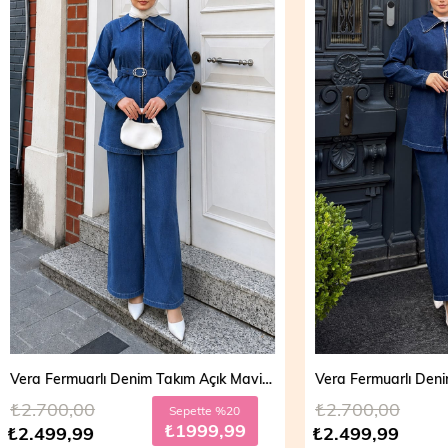
Vera Fermuarlı Denim Takım Açık Mavi 19298
,00
₺2.700,00
Sepette %20
Sepett
₺1999,99
₺199
,99
₺2.499,99