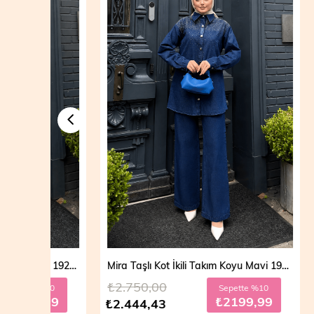
Mira Taşlı Kot İkili Takım Açık Mavi 19286
Mira Taşlı Kot İkili Takım Koyu Mavi 19286
₺2.750,00
₺2.700
10
Sepette %10
99
₺2199,99
₺2.444,43
₺2.499