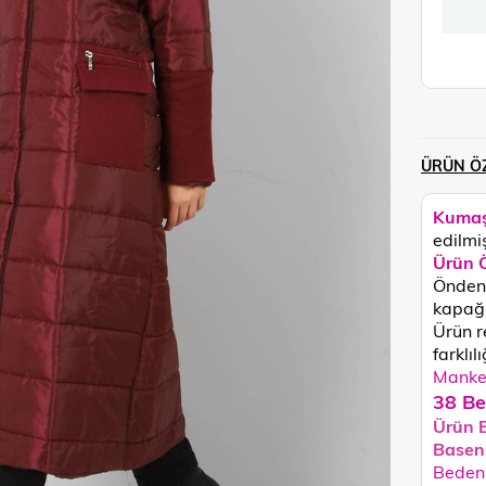
ÜRÜN ÖZ
Kumaş
edilmiş
Ürün Ö
Önden 
kapağı
Ürün r
farklılı
Manken
38 Be
Ürün 
Basen
Beden 