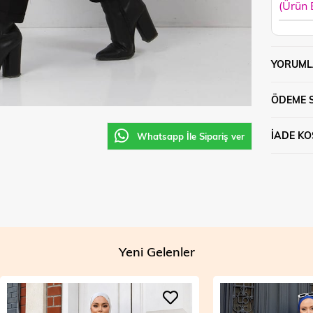
(Ürün
YORUML
ÖDEME 
İADE KO
Whatsapp İle Sipariş ver
Yeni Gelenler