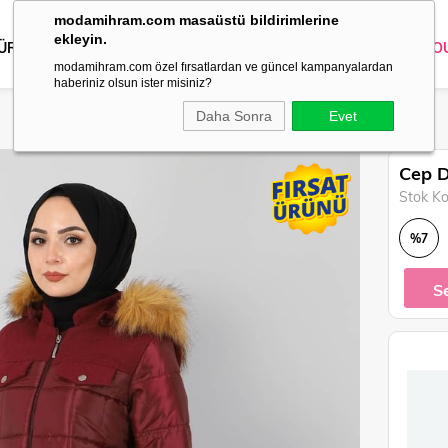
modamihram.com masaüstü bildirimlerine
ekleyin.
 ÜRÜNLER
DIŞ GİYİM
GİYİM
ABİYE
KOMBİN
TRİKO
O
modamihram.com özel fırsatlardan ve güncel kampanyalardan
haberiniz olsun ister misiniz?
Daha Sonra
Evet
Cep D
Stok K
%
7
İndirim
S