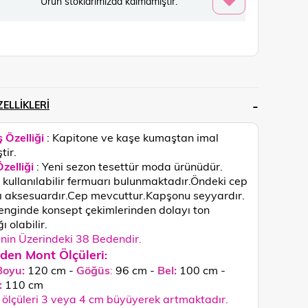
Ürün stoklarımızda kalmamıştır.
ELLIKLERI
 Özelliği
: Kapitone ve kaşe kumaştan imal
tir.
zelliği
: Yeni sezon tesettür moda ürünüdür.
kullanılabilir fermuarı bulunmaktadır.Öndeki cep
 aksesuardır.Cep mevcuttur.Kapşonu seyyardır.
enginde konsept çekimlerinden dolayı ton
ğı olabilir.
in Üzerindeki 38 Bedendir.
den Mont Ölçüleri
:
Boyu:
120 cm -
Göğüs
:
96 cm -
Bel:
100 cm -
:
110
cm
ölçüleri 3 veya 4 cm büyüyerek artmaktadır.