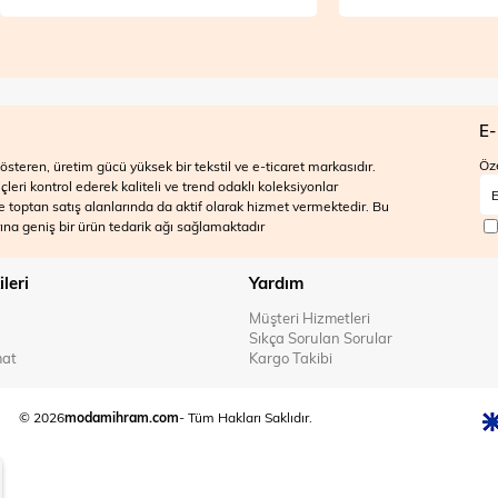
E-
Öze
steren, üretim gücü yüksek bir tekstil ve e-ticaret markasıdır.
ri kontrol ederek kaliteli ve trend odaklı koleksiyonlar
 ve toptan satış alanlarında da aktif olarak hizmet vermektedir. Bu
na geniş bir ürün tedarik ağı sağlamaktadır
ileri
Yardım
Müşteri Hizmetleri
Sıkça Sorulan Sorular
mat
Kargo Takibi
© 2026
modamihram.com
- Tüm Hakları Saklıdır.