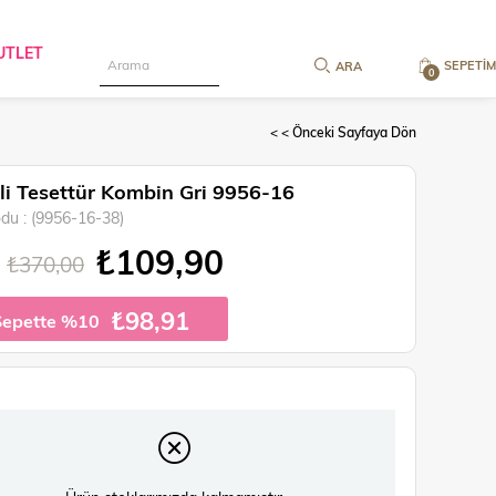
UTLET
SEPETIM
0
< < Önceki Sayfaya Dön
li Tesettür Kombin Gri 9956-16
odu
(9956-16-38)
₺109,90
₺370,00
₺98,91
Sepette %10