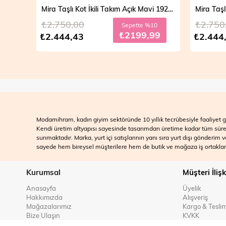
Mira Taşlı Kot İkili Takım Açık Mavi 19286
₺2.750,00
₺2.750,0
Sepette %10
₺2199,99
₺2.444,43
₺2.444,4
Modamihram, kadın giyim sektöründe 10 yıllık tecrübesiyle faaliyet gö
Kendi üretim altyapısı sayesinde tasarımdan üretime kadar tüm süreçle
sunmaktadır. Marka, yurt içi satışlarının yanı sıra yurt dışı gönderim
sayede hem bireysel müşterilere hem de butik ve mağaza iş ortakları
Kurumsal
Müşteri İlişk
Anasayfa
Üyelik
Hakkımızda
Alışveriş
Mağazalarımız
Kargo & Tesli
Bize Ulaşın
KVKK