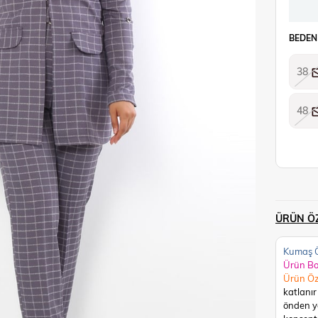
BEDEN
38
48
ÜRÜN ÖZ
Kumaş Ö
Ürün B
Ürün Öz
katlanır
önden y