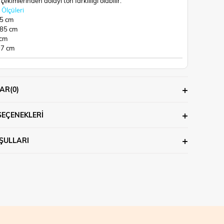
çekimlerinden dolayı ton farklılığı olabilir.
Ölçüleri
65 cm
 85 cm
 cm
97 cm
AR
(0)
SEÇENEKLERI
ŞULLARI