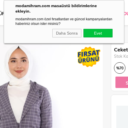
modamihram.com masaüstü bildirimlerine
ekleyin.
 ÜRÜNLER
DIŞ GİYİM
GİYİM
ABİYE
KOMBİN
TRİKO
O
modamihram.com özel fırsatlardan ve güncel kampanyalardan
haberiniz olsun ister misiniz?
Daha Sonra
Evet
Ceket
Stok K
%
70
İndirim