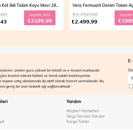
Mira Taşlı Kot İkili Takım Koyu Mavi 19286
0
₺2.700,00
Sepette %10
Sepette %
₺2199,99
₺1999,
3
₺2.499,99
E-
Öze
steren, üretim gücü yüksek bir tekstil ve e-ticaret markasıdır.
ri kontrol ederek kaliteli ve trend odaklı koleksiyonlar
 ve toptan satış alanlarında da aktif olarak hizmet vermektedir. Bu
na geniş bir ürün tedarik ağı sağlamaktadır
ileri
Yardım
Müşteri Hizmetleri
Sıkça Sorulan Sorular
mat
Kargo Takibi