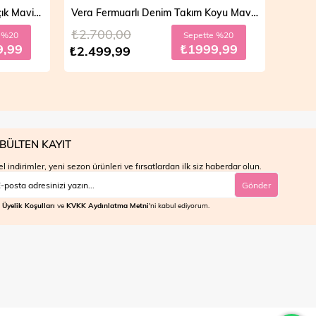
Vera Fermuarlı Denim Takım Açık Mavi 19298
Vera Fermuarlı Denim Takım Koyu Mavi 19298
₺2.700,00
₺4.700
20
Sepette %20
99
₺1999,99
₺2.499,99
₺3.999
BÜLTEN KAYIT
l indirimler, yeni sezon ürünleri ve fırsatlardan ilk siz haberdar olun.
Gönder
Üyelik Koşulları
ve
KVKK Aydınlatma Metni
'ni kabul ediyorum.