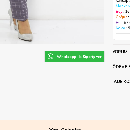
konsept 
Manken 
Boy
: 1
Göğüs
:
Bel
: 67
Kalça
: 
YORUML
Whatsapp İle Sipariş ver
ÖDEME 
İADE KO
Yeni Gelenler