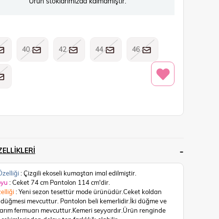
Ürün stoklarımızda kalmamıştır.
40
42
44
46
ELLIKLERI
zelliği
: Çizgili ekoseli kumaştan imal edilmiştir.
oyu
: Ceket 74 cm Pantolon 114 cm'dir.
elliği
: Yeni sezon tesettür mode ürünüdür.Ceket koldan
 düğmesi mevcuttur. Pantolon beli kemerlidir.İki düğme ve
arım fermuarı mevcuttur.Kemeri seyyardır.
Ürün renginde