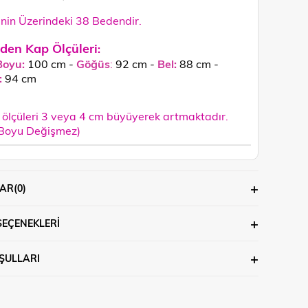
in Üzerindeki 38 Bedendir.
den Kap Ölçüleri
:
Boyu:
100 cm -
Göğüs
:
92 cm -
Bel:
88 cm -
:
94
cm
ölçüleri 3 veya 4 cm büyüyerek artmaktadır.
 Boyu Değişmez)
AR
(0)
SEÇENEKLERI
ŞULLARI