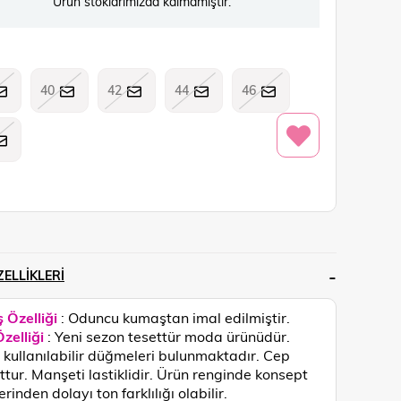
Ürün stoklarımızda kalmamıştır.
40
42
44
46
ELLIKLERI
 Özelliği
: Oduncu kumaştan imal edilmiştir.
zelliği
: Yeni sezon tesettür moda ürünüdür.
kullanılabilir düğmeleri bulunmaktadır. Cep
tur. Manşeti lastiklidir.
Ürün renginde konsept
rinden dolayı ton farklılığı olabilir.