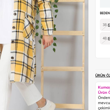
BEDEN
38
48
ÜRÜN ÖZ
Kumaş
Ürün Ö
Önden 
mevcut
çekimle