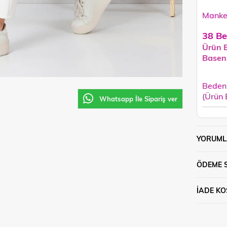
Manken
38 Be
Ürün 
Basen
Beden 
(Ürün
Whatsapp İle Sipariş ver
YORUML
ÖDEME 
İADE KO