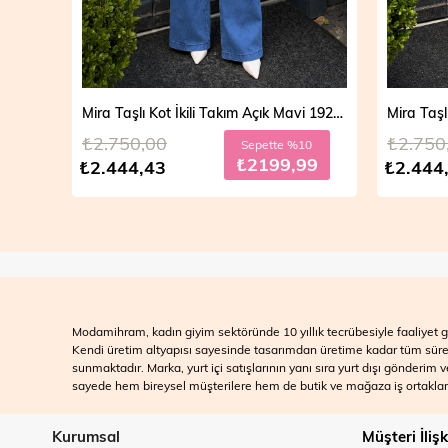
Mira Taşlı Kot İkili Takım Açık Mavi 19286
Mira Taşlı Kot İkili Takım Koyu Mavi 19286
₺2.750,00
₺2.700
10
Sepette %10
99
₺2199,99
₺2.444,43
₺2.499
Modamihram, kadın giyim sektöründe 10 yıllık tecrübesiyle faaliyet gö
Kendi üretim altyapısı sayesinde tasarımdan üretime kadar tüm süreçle
sunmaktadır. Marka, yurt içi satışlarının yanı sıra yurt dışı gönderim
sayede hem bireysel müşterilere hem de butik ve mağaza iş ortakları
Kurumsal
Müşteri İlişk