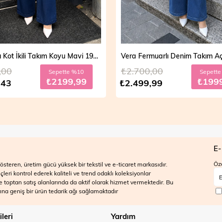
Vera Fermuarlı Denim Takım Açık Mavi 19298
,00
₺2.700,00
Sepette %20
Sepett
₺1999,99
₺199
,99
₺2.499,99
E-
Öze
steren, üretim gücü yüksek bir tekstil ve e-ticaret markasıdır.
ri kontrol ederek kaliteli ve trend odaklı koleksiyonlar
 ve toptan satış alanlarında da aktif olarak hizmet vermektedir. Bu
na geniş bir ürün tedarik ağı sağlamaktadır
ileri
Yardım