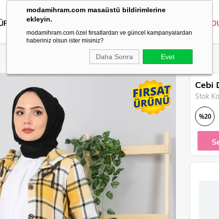
modamihram.com masaüstü bildirimlerine
ekleyin.
 ÜRÜNLER
DIŞ GİYİM
GİYİM
ABİYE
KOMBİN
TRİKO
O
modamihram.com özel fırsatlardan ve güncel kampanyalardan
haberiniz olsun ister misiniz?
Daha Sonra
Evet
Cebi 
Stok K
%
20
İndirim
S