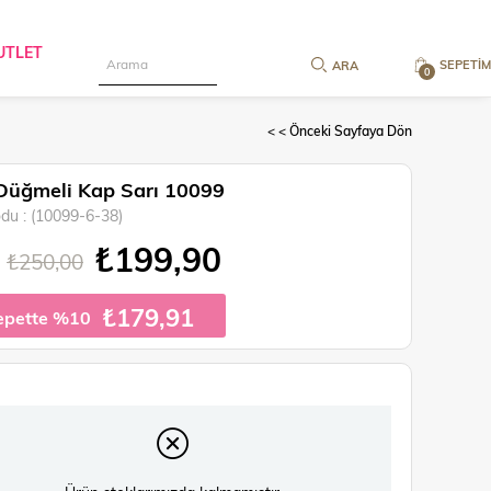
UTLET
SEPETIM
0
< < Önceki Sayfaya Dön
Düğmeli Kap Sarı 10099
odu
(10099-6-38)
₺199,90
₺250,00
₺179,91
epette %10