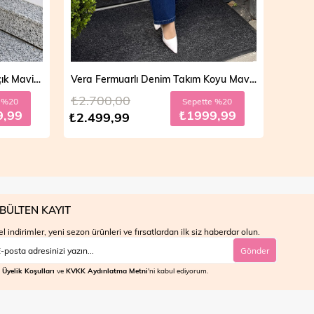
Vera Fermuarlı Denim Takım Koyu Mavi 19298
Mila Çift Düğmeli Kot Trençkot Açık Mavi 19290
₺4.700,00
₺4.7
e %20
Sepette %30
9,99
₺2799,99
₺3.999,99
₺3.9
BÜLTEN KAYIT
l indirimler, yeni sezon ürünleri ve fırsatlardan ilk siz haberdar olun.
Gönder
Üyelik Koşulları
ve
KVKK Aydınlatma Metni
'ni kabul ediyorum.