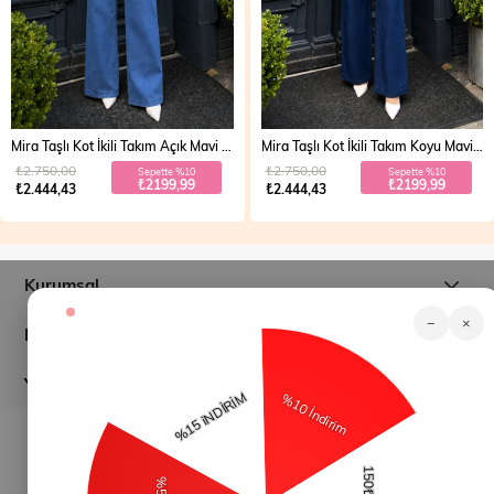
Mira Taşlı Kot İkili Takım Açık Mavi 19286
Mira Taşlı Kot İkili Takım Koyu Mavi 19286
₺2.750,00
₺2.750,00
Sepette %10
Sepette %10
₺2199,99
₺2199,99
₺2.444,43
₺2.444,43
Kurumsal
−
×
Müşteri İlişkileri
Yardım
© 2026
modamihram.com
- Tüm Hakları Saklıdır.