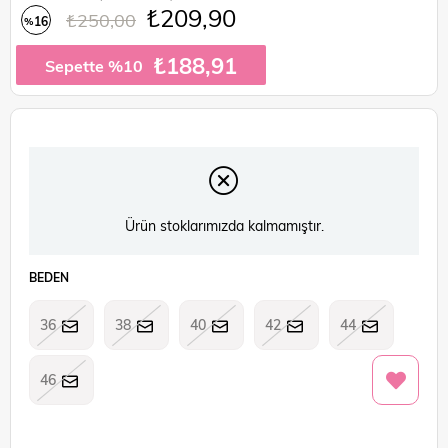
₺209,90
₺250,00
16
%
İndirim
₺188,91
Sepette %10
Ürün stoklarımızda kalmamıştır.
BEDEN
36
38
40
42
44
46