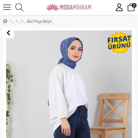
0
Bol Paça Boyfriend Büyük Beden Kot Pantolon Koyu Kot 6004