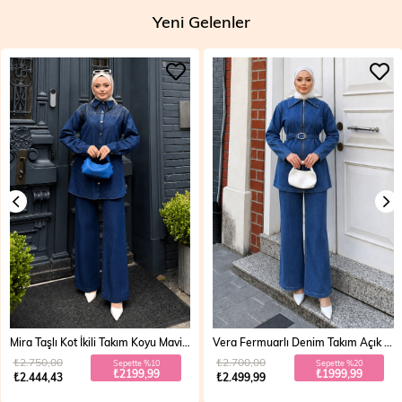
Yeni Gelenler
Mira Taşlı Kot İkili Takım Koyu Mavi 19286
Vera Fermuarlı Denim Takım Açık Mavi 19298
₺2.750,00
₺2.700,00
Sepette %10
Sepette %20
₺2199,99
₺1999,99
₺2.444,43
₺2.499,99