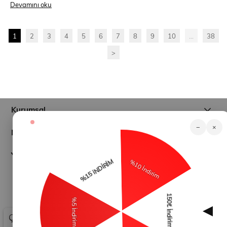
Devamını oku
1
2
3
4
5
6
7
8
9
10
...
38
>
Kurumsal
−
×
Müşteri İlişkileri
Yardım
© 2026
modamihram.com
- Tüm Hakları Saklıdır.
Çerez Kullanımı