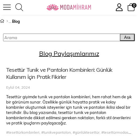
0
Blog
Ara
Blog Paylaşımlarımız
Tesettür Tunik ve Pantolon Kombinleri: Günlük
Kullanım İçin Pratik Fikirler
Eylül 04, 2024
Tesettür giyimde tunik ve pantolon kombinleri, hem rahat hem de şık
bir görünüm sunar. Özellikle günlük hayatta pratik ve kolay
kombinler oluşturmak isteyenler için tunik ve pantolon ikilisi ideal bir
tercihdir. Bu blog yazısında, tesettür tunik ve pantolon
kombinlerinde dikkat edilmesi gereken noktaları, farklı stil önerilerini
ve pratik ipuçlarını paylaşacağız.
#tesettürkombinleri, #tunikvepantolon, #günlüktesettür, #tesettürmodası, #şıktesettür, #rahatkombinler, #modaipuçları, #minimaltesettür, #pantolonkombinleri, #tesettürgiyim