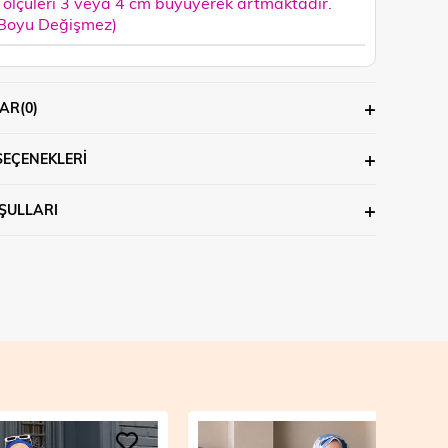
ölçüleri 3 veya 4 cm büyüyerek artmaktadır.
 Boyu Değişmez)
AR
(0)
SEÇENEKLERI
ŞULLARI