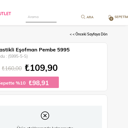
UTLET
SEPETIM
0
< < Önceki Sayfaya Dön
Lastikli Eşofman Pembe 5995
odu
(5995-5-S)
₺109,90
₺160,00
₺98,91
Sepette %10