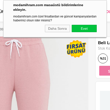
modamihram.com masaüstü bildirimlerine
ekleyin.
 ÜRÜNLER
DIŞ GİYİM
GİYİM
ABİYE
KOMBİN
TRİKO
O
modamihram.com özel fırsatlardan ve güncel kampanyalardan
haberiniz olsun ister misiniz?
Daha Sonra
Evet
5995
Beli 
Stok K
%
31
İndirim