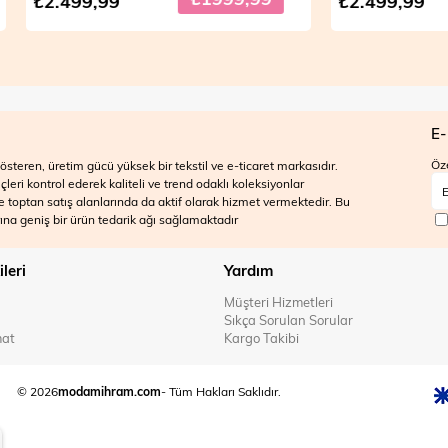
,99
₺2.499,99
E-
Öze
steren, üretim gücü yüksek bir tekstil ve e-ticaret markasıdır.
ri kontrol ederek kaliteli ve trend odaklı koleksiyonlar
 ve toptan satış alanlarında da aktif olarak hizmet vermektedir. Bu
na geniş bir ürün tedarik ağı sağlamaktadır
ileri
Yardım
Müşteri Hizmetleri
Sıkça Sorulan Sorular
mat
Kargo Takibi
© 2026
modamihram.com
- Tüm Hakları Saklıdır.