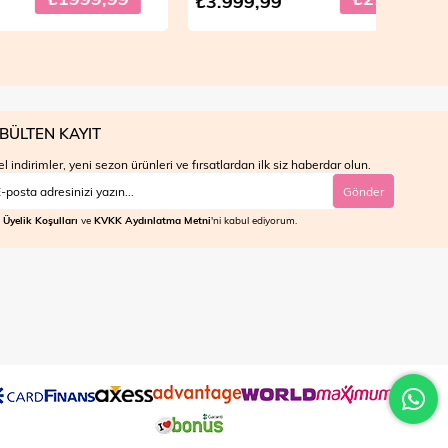
₺3.999,99
₺3.9
BÜLTEN KAYIT
l indirimler, yeni sezon ürünleri ve fırsatlardan ilk siz haberdar olun.
Gönder
Üyelik Koşulları
ve
KVKK Aydınlatma Metni
'ni kabul ediyorum.