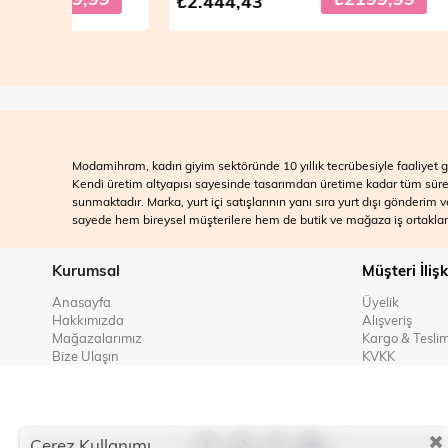
₺2.444,43
₺2.499
Modamihram, kadın giyim sektöründe 10 yıllık tecrübesiyle faaliyet gö
Kendi üretim altyapısı sayesinde tasarımdan üretime kadar tüm süreçle
sunmaktadır. Marka, yurt içi satışlarının yanı sıra yurt dışı gönderim
sayede hem bireysel müşterilere hem de butik ve mağaza iş ortakları
Kurumsal
Müşteri İlişk
Anasayfa
Üyelik
Hakkımızda
Alışveriş
Mağazalarımız
Kargo & Tesli
Bize Ulaşın
KVKK
Çerez Kullanımı