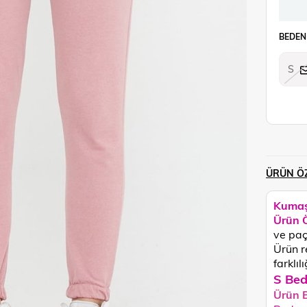
BEDEN
S
ÜRÜN ÖZ
Kumaş
Ürün Ö
ve paça
Ü
rün 
farklılı
S Bed
Ürün 