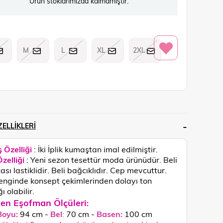
Ürün stoklarımızda kalmamıştır.
M
L
XL
2XL
ELLIKLERI
 Özelliği
: İki İplik kumaştan imal edilmiştir.
zelliği
: Yeni sezon tesettür moda ürünüdür. Beli
sı lastiklidir. Beli bağcıklıdır. Cep mevcuttur.
renginde konsept çekimlerinden dolayı ton
ğı olabilir.
en Eşofman Ölçüleri
:
Boyu:
94 cm -
Bel
:
70 cm -
Basen:
100 cm