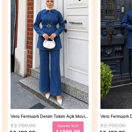
Vera Fermuarlı Denim Takım Açık Mavi 19298
,00
₺2.700,00
Sepette %20
Sepett
₺1999,99
₺199