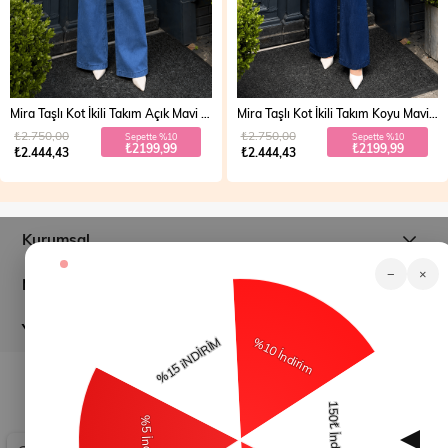
Mira Taşlı Kot İkili Takım Açık Mavi 19286
Mira Taşlı Kot İkili Takım Koyu Mavi 19286
₺2.750,00
₺2.750,00
Sepette %10
Sepette %10
₺2199,99
₺2199,99
₺2.444,43
₺2.444,43
Kurumsal
−
×
Müşteri İlişkileri
Yardım
© 2026
modamihram.com
- Tüm Hakları Saklıdır.