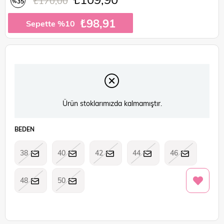
₺170,00
35
%
İndirim
₺98,91
Sepette %10
Ürün stoklarımızda kalmamıştır.
BEDEN
38
40
42
44
46
48
50