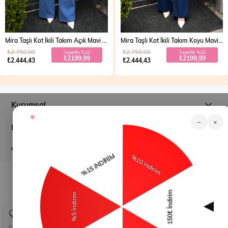
Mira Taşlı Kot İkili Takım Açık Mavi 19286
Mira Taşlı Kot İkili Takım Koyu Mavi 19286
₺2.750,00
₺2.750,00
Sepette %10
Sepette %10
₺2199,99
₺2199,99
₺2.444,43
₺2.444,43
Kurumsal
−
×
Müşteri İlişkileri
Yardım
© 2026
modamihram.com
- Tüm Hakları Saklıdır.
Çerez Kullanımı
Sizlere en iyi alışveriş deneyimini sunabilmek adına