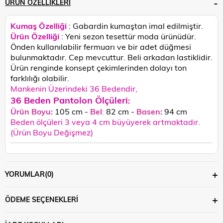
ÜRÜN ÖZELLIKLERI
Kumaş Özelliği
: Gabardin kumaştan imal edilmiştir.
Ürün Özelliği
: Yeni sezon tesettür moda ürünüdür.
Önden kullanılabilir fermuarı ve bir adet düğmesi
bulunmaktadır. Cep mevcuttur. Beli arkadan lastiklidir.
Ü
rün renginde konsept çekimlerinden dolayı ton
farklılığı olabilir.
Mankenin Üzerindeki 36 Bedendir,
36 Beden Pantolon Ölçüleri
:
Ürün Boyu:
105 cm -
Bel
:
82 cm -
Basen:
94 cm
Beden ölçüleri 3 veya 4 cm büyüyerek artmaktadır.
(Ürün Boyu Değişmez)
YORUMLAR
(0)
ÖDEME SEÇENEKLERI