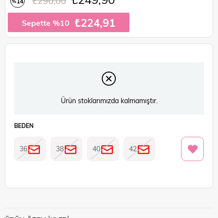
₺290,00
14
%
İndirim
₺224,91
Sepette %10
Ürün stoklarımızda kalmamıştır.
BEDEN
36
38
40
42