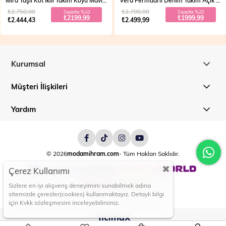
Mira Taşlı Kot İkili Takım Koyu Mavi 19286
Vera Fermuarlı Denim Takım Açık Mavi 19298
₺2.750,00
₺2.700,00
Sepette %10
Sepette %20
₺2199,99
₺1999,99
₺2.444,43
₺2.499,99
Kurumsal
Müşteri İlişkileri
Yardım
© 2026
modamihram.com
- Tüm Hakları Saklıdır.
Çerez Kullanımı
Sizlere en iyi alışveriş deneyimini sunabilmek adına
sitemizde çerezler(cookies) kullanmaktayız. Detaylı bilgi
için Kvkk sözleşmesini inceleyebilirsiniz.