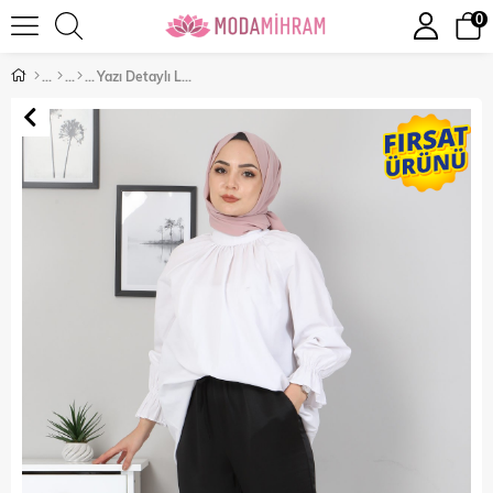
0
Yazı Detaylı Lastikli Pantolon Siyah 10796