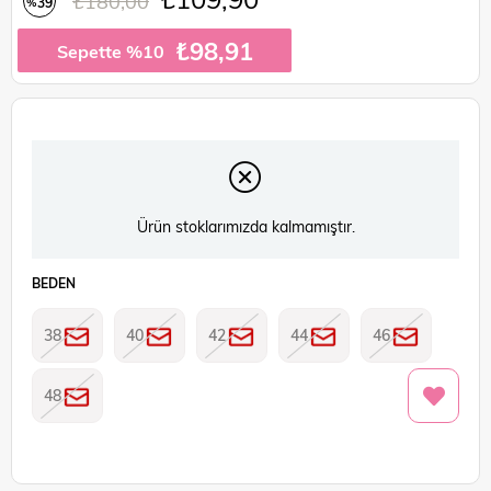
₺180,00
39
%
İndirim
₺98,91
Sepette %10
Ürün stoklarımızda kalmamıştır.
BEDEN
38
40
42
44
46
48