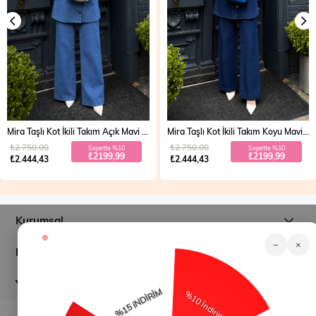
Mira Taşlı Kot İkili Takım Açık Mavi 19286
Mira Taşlı Kot İkili Takım Koyu Mavi 19286
₺2.750,00
₺2.750,00
Sepette %10
Sepette %10
₺2199,99
₺2199,99
₺2.444,43
₺2.444,43
Kurumsal
−
×
Müşteri İlişkileri
Yardım