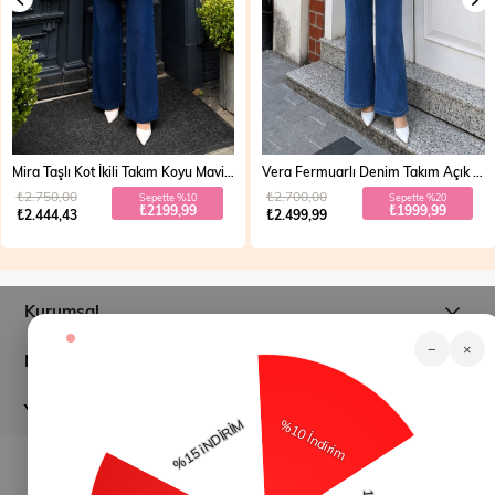
Mira Taşlı Kot İkili Takım Koyu Mavi 19286
Vera Fermuarlı Denim Takım Açık Mavi 19298
₺2.750,00
₺2.700,00
Sepette %10
Sepette %20
₺2199,99
₺1999,99
₺2.444,43
₺2.499,99
Kurumsal
−
×
Müşteri İlişkileri
Yardım