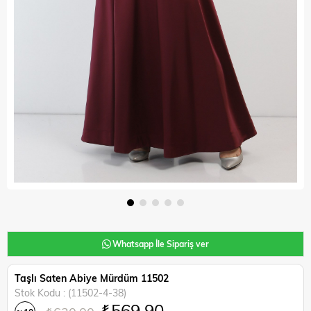
Whatsapp İle Sipariş ver
Taşlı Saten Abiye Mürdüm 11502
Stok Kodu
(11502-4-38)
₺569,90