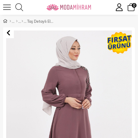
0
Taş Detaylı Elbise Gül Kurusu 12227