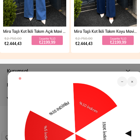
Mira Taşlı Kot İkili Takım Açık Mavi 19286
Mira Taşlı Kot İkili Takım Koyu Mavi 19286
₺2.750,00
₺2.750,00
Sepette %10
Sepette %10
₺2199,99
₺2199,99
₺2.444,43
₺2.444,43
Kurumsal
−
×
Müşteri İlişkileri
Yardım
© 2026
modamihram.com
- Tüm Hakları Saklıdır.
Çerez Kullanımı