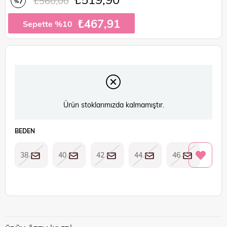
₺560,00
7
%
İndirim
₺467,91
Sepette %10
Ürün stoklarımızda kalmamıştır.
BEDEN
38
40
42
44
46