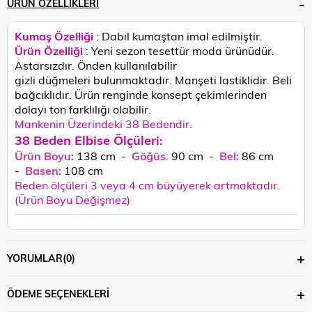
ÜRÜN ÖZELLIKLERI
Kumaş Özelliği
: Dabıl kumaştan imal edilmiştir.
Ürün Özelliği
: Yeni sezon tesettür moda ürünüdür.
Astarsızdır. Önden kullanılabilir
gizli düğmeleri bulunmaktadır. Manşeti lastiklidir. Beli
bağcıklıdır.
Ürün renginde konsept çekimlerinden
dolayı ton farklılığı olabilir.
Mankenin Üzerindeki 38 Bedendir.
38 Beden Elbise Ölçüleri
:
Ürün Boyu:
138 cm -
Göğüs
:
90 cm -
Bel:
86 cm
-
Basen:
108
cm
Beden ölçüleri 3 veya 4 cm büyüyerek artmaktadır.
(Ürün Boyu Değişmez)
YORUMLAR
(0)
ÖDEME SEÇENEKLERI