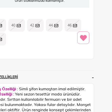
Ürün stoklarımızda kalmamıştır.
40
42
44
46
ELLIKLERI
 Özelliği
: Simli şifon
kumaştan imal edilmiştir.
zelliği
:
Yeni sezon tesettür moda ürünüdür.
dır. Sırttan kullanılabilir fermuarı ve bir adet
i bulunmaktadır. Yakası fular detaylıdır. Manşet
eri aktiftir.
Ürün renginde konsept çekimlerinden