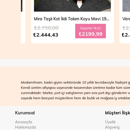
Mira Taşlı Kot İkili Takım Açık Mavi 19286
Mira Taşlı Kot İkili Takım Koyu Mavi 19286
₺2.750,00
₺2.700
10
Sepette %10
99
₺2199,99
₺2.444,43
₺2.499
Modamihram, kadın giyim sektöründe 10 yıllık tecrübesiyle faaliyet gö
Kendi üretim altyapısı sayesinde tasarımdan üretime kadar tüm süreçle
sunmaktadır. Marka, yurt içi satışlarının yanı sıra yurt dışı gönderim
sayede hem bireysel müşterilere hem de butik ve mağaza iş ortakları
Kurumsal
Müşteri İlişk
Anasayfa
Üyelik
Hakkımızda
Alışveriş