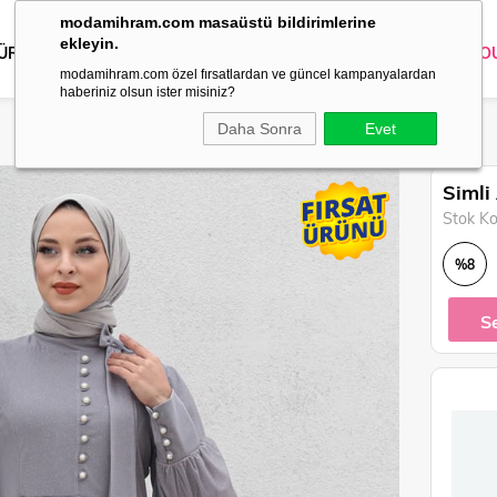
modamihram.com masaüstü bildirimlerine
ekleyin.
 ÜRÜNLER
DIŞ GİYİM
GİYİM
ABİYE
KOMBİN
TRİKO
O
modamihram.com özel fırsatlardan ve güncel kampanyalardan
haberiniz olsun ister misiniz?
Daha Sonra
Evet
Simli
Stok K
%
8
İndirim
S