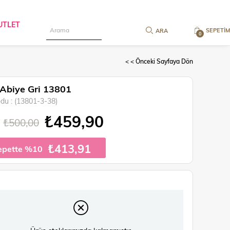
UTLET
SEPETIM
0
< < Önceki Sayfaya Dön
 Abiye Gri 13801
odu
(13801-3-38)
₺459,90
₺500,00
₺413,91
epette %10