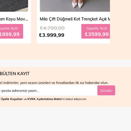
Vera Fermuarlı Denim Takım Koyu Mavi 19298
Mila Çift Düğmeli Kot Trençkot Açık Mavi 19290
₺4.700,00
₺4.7
e %20
Sepette %10
9,99
₺3599,99
₺3.999,99
₺3.9
BÜLTEN KAYIT
l indirimler, yeni sezon ürünleri ve fırsatlardan ilk siz haberdar olun.
Gönder
Üyelik Koşulları
ve
KVKK Aydınlatma Metni
'ni kabul ediyorum.