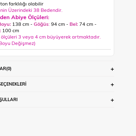
ton farklılığı olabilir
in Üzerindeki 38 Bedendir.
den Abiye Ölçüleri
:
Boyu:
138 cm -
Göğüs
:
94 cm -
Bel:
74 cm -
:
100
cm
ölçüleri 3 veya 4 cm büyüyerek artmaktadır.
 Boyu Değişmez)
AR
(0)
SEÇENEKLERI
ŞULLARI