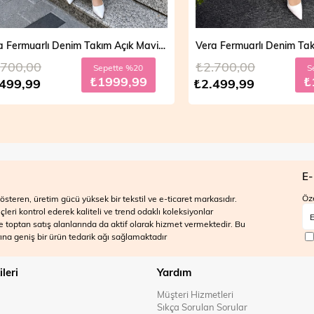
Vera Fermuarlı Denim Takım Açık Mavi 19298
,00
₺2.700,00
Sepette %20
Sepett
₺1999,99
₺199
,99
₺2.499,99
E-
Öze
steren, üretim gücü yüksek bir tekstil ve e-ticaret markasıdır.
ri kontrol ederek kaliteli ve trend odaklı koleksiyonlar
 ve toptan satış alanlarında da aktif olarak hizmet vermektedir. Bu
na geniş bir ürün tedarik ağı sağlamaktadır
ileri
Yardım
Müşteri Hizmetleri
Sıkça Sorulan Sorular