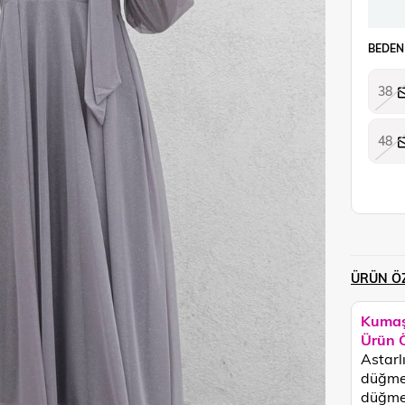
BEDEN
38
48
ÜRÜN ÖZ
Kumaş
Ürün Ö
Astarlı
düğmes
düğmel