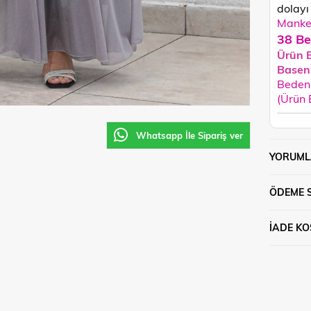
dolayı 
Manken
38 Be
Ürün 
Basen
Beden 
(Ürün
Whatsapp İle Sipariş ver
YORUML
ÖDEME 
İADE KO