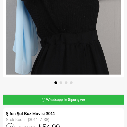
Whatsapp İle Sipariş ver
Şifon Şal Buz Mavisi 3011
Stok Kodu
(3011-7-38)
₺54,90