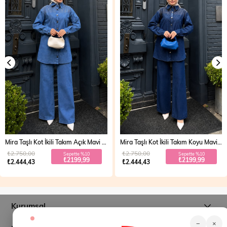
Mira Taşlı Kot İkili Takım Açık Mavi 19286
Mira Taşlı Kot İkili Takım Koyu Mavi 19286
₺2.750,00
₺2.750,00
Sepette %10
Sepette %10
₺2199,99
₺2199,99
₺2.444,43
₺2.444,43
Kurumsal
−
×