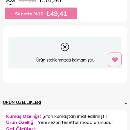
₺70,00
22
%
İndirim
₺49,41
Sepette %10
Ürün stoklarımızda kalmamıştır.
ÜRÜN ÖZELLIKLERI
Kumaş Özelliği
: Şifon kumaştan imal edilmiştir.
Ürün Özelliği
: Yeni sezon tesettür moda ürünüdür.
Şal Ölçüleri
: