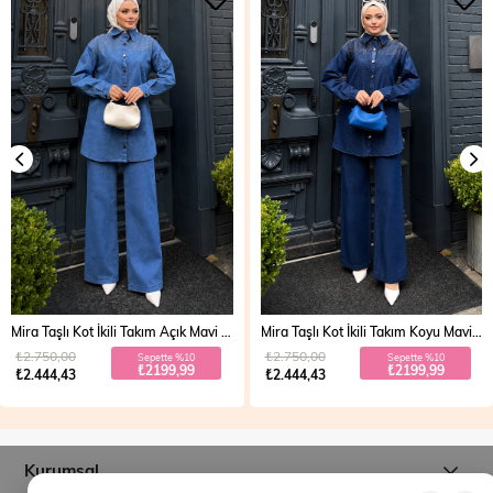
Mira Taşlı Kot İkili Takım Açık Mavi 19286
Mira Taşlı Kot İkili Takım Koyu Mavi 19286
₺2.750,00
₺2.750,00
Sepette %10
Sepette %10
₺2199,99
₺2199,99
₺2.444,43
₺2.444,43
Kurumsal