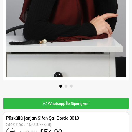
Whatsapp İle Sipariş ver
Püsküllü Janjan Şifon Şal Bordo 3010
Stok Kodu
(3010-2-38)
₺54,90