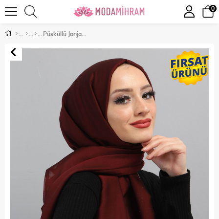
0
Püsküllü Janjan Şifon Şal Bordo 3010