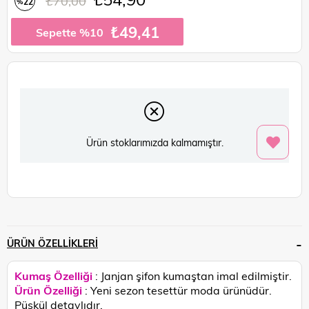
₺70,00
22
%
İndirim
₺49,41
Sepette %10
Ürün stoklarımızda kalmamıştır.
ÜRÜN ÖZELLIKLERI
Kumaş Özelliği
: Janjan şifon kumaştan imal edilmiştir.
Ürün Özelliği
: Yeni sezon tesettür moda ürünüdür.
Püskül detaylıdır.