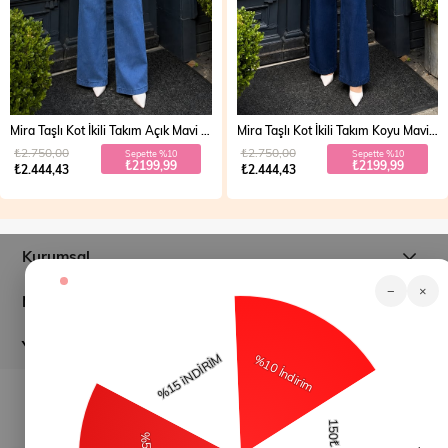
Mira Taşlı Kot İkili Takım Açık Mavi 19286
Mira Taşlı Kot İkili Takım Koyu Mavi 19286
₺2.750,00
₺2.750,00
Sepette %10
Sepette %10
₺2199,99
₺2199,99
₺2.444,43
₺2.444,43
Kurumsal
−
×
Müşteri İlişkileri
Yardım
© 2026
modamihram.com
- Tüm Hakları Saklıdır.