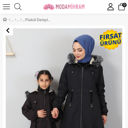
0
Püskül Detaylı Çocuk Mont Siyah 10302