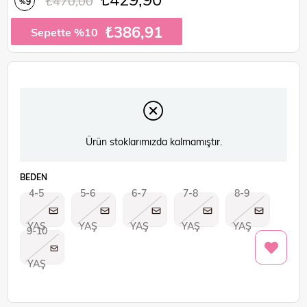
₺470,00
9
%
İndirim
₺386,91
Sepette %10
Ürün stoklarımızda kalmamıştır.
BEDEN
4-5
5-6
6-7
7-8
8-9
YAŞ
YAŞ
YAŞ
YAŞ
YAŞ
9-10
YAŞ