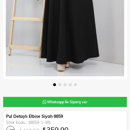
Whatsapp İle Sipariş ver
Pul Detaylı Elbise Siyah 8859
Stok Kodu
(8859-1-38)
₺359,90