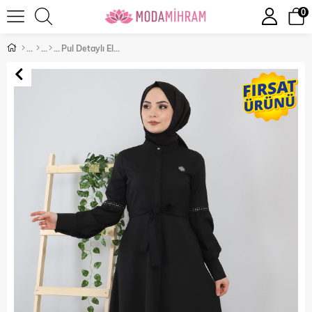
0
Pul Detaylı Elbise Siyah 8859