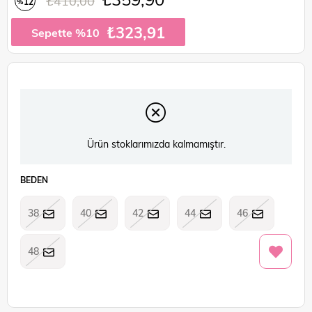
₺410,00
12
%
İndirim
₺323,91
Sepette %10
Ürün stoklarımızda kalmamıştır.
BEDEN
38
40
42
44
46
48