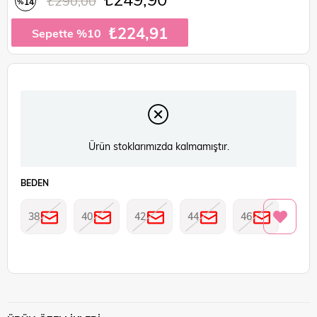
₺290,00
14
%
İndirim
₺224,91
Sepette %10
Ürün stoklarımızda kalmamıştır.
BEDEN
38
40
42
44
46