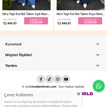
Mira Taşlı Kot İkili Takım Açık Mavi 19286
Mira Taşlı Kot İkili Takım Koyu Mavi 19286
₺2.750,00
₺2.750,00
Sepette %10
Sepette %10
₺2199,99
₺2199,99
₺2.444,43
₺2.444,43
Kurumsal
Müşteri İlişkileri
Yardım
© 2026
modamihram.com
- Tüm Hakları Saklıdır.
Çerez Kullanımı
Sizlere en iyi alışveriş deneyimini sunabilmek adına
sitemizde çerezler(cookies) kullanmaktayız. Detaylı bilgi