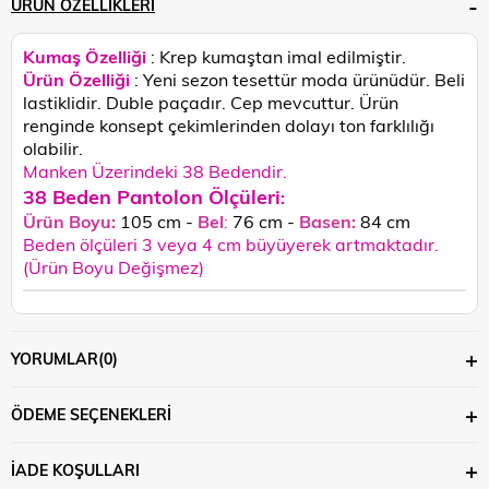
ÜRÜN ÖZELLIKLERI
Kumaş Özelliği
: Krep kumaştan imal edilmiştir.
Ürün Özelliği
: Yeni sezon tesettür moda ürünüdür. Beli
lastiklidir. Duble paçadır. Cep mevcuttur. Ü
rün
renginde konsept çekimlerinden dolayı ton farklılığı
olabilir.
Manken Üzerindeki 38 Bedendir.
38 Beden Pantolon Ölçüleri
:
Ürün Boyu:
105 cm -
Bel
:
76 cm -
Basen:
84 cm
Beden ölçüleri 3 veya 4 cm büyüyerek artmaktadır.
(Ürün Boyu Değişmez)
YORUMLAR
(0)
ÖDEME SEÇENEKLERI
İADE KOŞULLARI