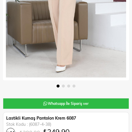
Whatsapp İle Sipariş ver
Lastikli Kumaş Pantolon Krem 6087
Stok Kodu
(6087-4-38)
₺249,90