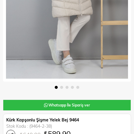
Whatsapp İle Sipariş ver
Kürk Kapşonlu Şişme Yelek Bej 9464
Stok Kodu
(9464-2-38)
₺589,90