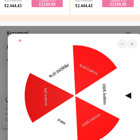
₺2.750,00
₺2.750,00
Sepette %10
Sepette %10
₺2199,99
₺2199,99
₺2.444,43
₺2.444,43
Kurumsal
−
×
Müşteri İlişkileri
Yardım
© 2026
modamihram.com
- Tüm Hakları Saklıdır.
Çerez Kullanımı
Sizlere en iyi alışveriş deneyimini sunabilmek adına
sitemizde çerezler(cookies) kullanmaktayız. Detaylı bilgi
için Kvkk sözleşmesini inceleyebilirsiniz.