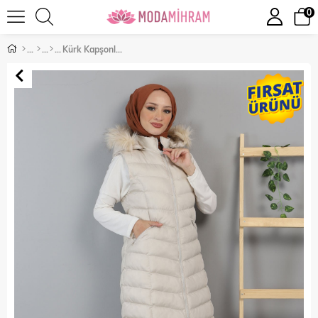
0
Kürk Kapşonlu Şişme Yelek Bej 9464