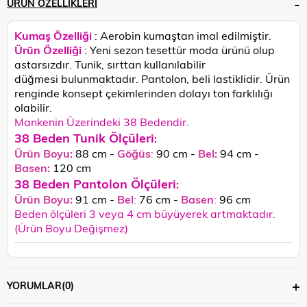
ÜRÜN ÖZELLIKLERI
Kumaş Özelliği
: Aerobin kumaştan imal edilmiştir.
Ürün Özelliği
:
Yeni sezon tesettür moda ürünü olup
astarsızdır. Tunik, sırttan kullanılabilir
düğmesi bulunmaktadır. Pantolon, beli lastiklidir. Ürün
renginde konsept çekimlerinden dolayı ton farklılığı
olabilir.
Mankenin Üzerindeki 38 Bedendir.
38 Beden Tunik Ölçüleri
:
Ürün Boyu:
88 cm -
Göğüs
:
90 cm -
Bel:
94 cm -
Basen:
120
cm
38 Beden Pantolon Ölçüleri
:
Ürün Boyu:
91 cm -
Bel
:
76 cm -
Basen
:
96 cm
Beden ölçüleri 3 veya 4 cm büyüyerek artmaktadır.
(Ürün Boyu Değişmez)
YORUMLAR
(0)