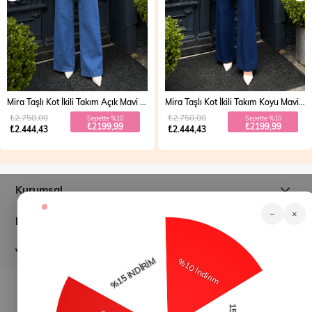
Mira Taşlı Kot İkili Takım Açık Mavi 19286
Mira Taşlı Kot İkili Takım Koyu Mavi 19286
₺2.750,00
₺2.750,00
Sepette %10
Sepette %10
₺2199,99
₺2199,99
₺2.444,43
₺2.444,43
Kurumsal
−
×
Müşteri İlişkileri
Yardım