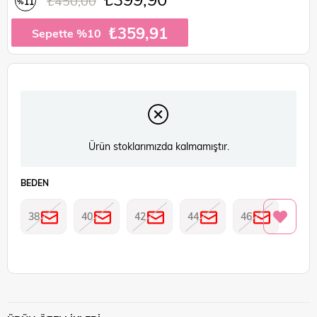
₺450,00
11
%
İndirim
₺359,91
Sepette %10
Ürün stoklarımızda kalmamıştır.
BEDEN
38
40
42
44
46