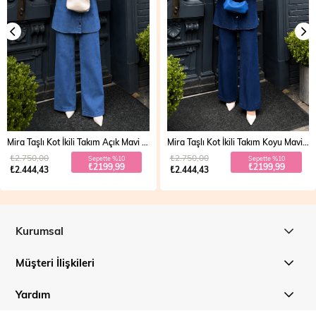
Mira Taşlı Kot İkili Takım Açık Mavi 19286
Mira Taşlı Kot İkili Takım Koyu Mavi 19286
₺2.750,00
₺2.750,00
Sepette %10
Sepette %10
₺2199,99
₺2199,99
₺2.444,43
₺2.444,43
Kurumsal
Müşteri İlişkileri
Yardım