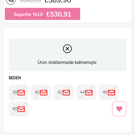
₺640,00
8
%
İndirim
₺530,91
Sepette %10
Ürün stoklarımızda kalmamıştır.
BEDEN
38
40
42
44
46
48