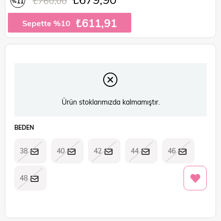
₺760,00
11
%
İndirim
₺611,91
Sepette %10
Ürün stoklarımızda kalmamıştır.
BEDEN
38
40
42
44
46
48