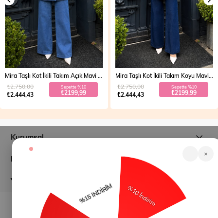
Mira Taşlı Kot İkili Takım Açık Mavi 19286
Mira Taşlı Kot İkili Takım Koyu Mavi 19286
₺2.750,00
₺2.750,00
Sepette %10
Sepette %10
₺2199,99
₺2199,99
₺2.444,43
₺2.444,43
Kurumsal
−
×
Müşteri İlişkileri
Yardım