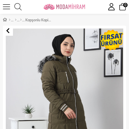
0
Kapşonlu Kapitone Mont Haki 10600