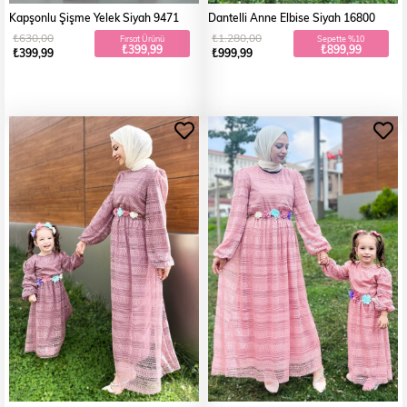
Kapşonlu Şişme Yelek Siyah 9471
Dantelli Anne Elbise Siyah 16800
₺630,00
₺1.280,00
Fırsat Ürünü
Sepette %10
₺399,99
₺899,99
₺399,99
₺999,99