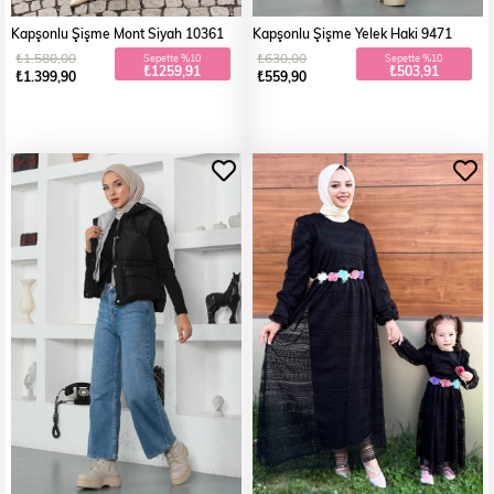
Kapşonlu Şişme Mont Siyah 10361
Kapşonlu Şişme Yelek Haki 9471
₺1.580,00
₺630,00
Sepette %10
Sepette %10
₺1259,91
₺503,91
₺1.399,90
₺559,90