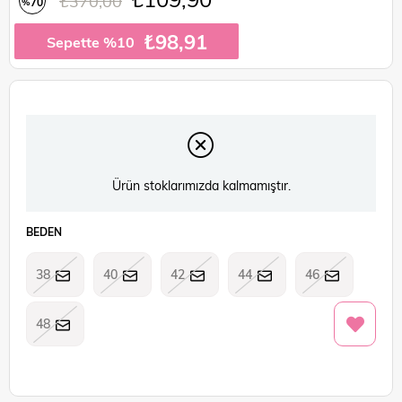
₺370,00
70
%
İndirim
₺98,91
Sepette %10
Ürün stoklarımızda kalmamıştır.
BEDEN
38
40
42
44
46
48