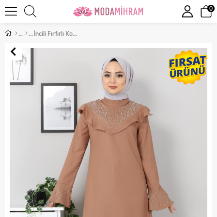
0
İncili Fırfırlı Kombin Taba 9871