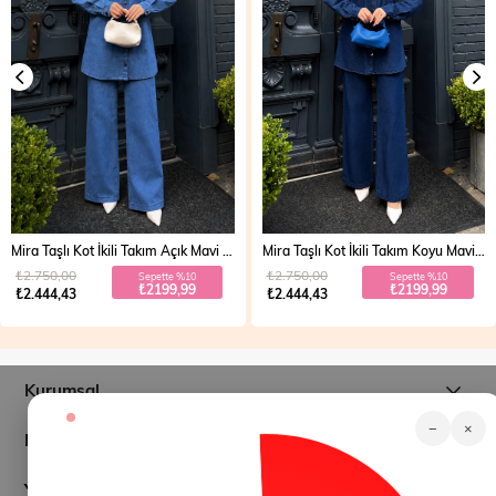
Mira Taşlı Kot İkili Takım Açık Mavi 19286
Mira Taşlı Kot İkili Takım Koyu Mavi 19286
₺2.750,00
₺2.750,00
Sepette %10
Sepette %10
₺2199,99
₺2199,99
₺2.444,43
₺2.444,43
Kurumsal
−
×
Müşteri İlişkileri
Yardım