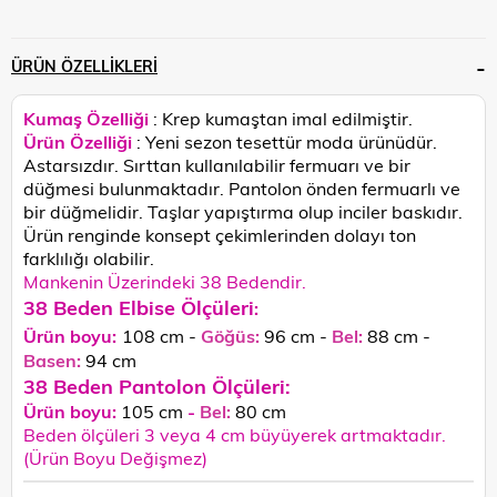
ÜRÜN ÖZELLIKLERI
Kumaş Özelliği
: Krep kumaştan imal edilmiştir.
Ürün Özelliği
: Yeni sezon tesettür moda ürünüdür.
Astarsızdır. Sırttan kullanılabilir fermuarı ve bir
düğmesi bulunmaktadır. Pantolon önden fermuarlı ve
bir düğmelidir. Taşlar yapıştırma olup inciler baskıdır.
Ürün renginde konsept çekimlerinden dolayı ton
farklılığı olabilir.
Mankenin Üzerindeki 38 Bedendir.
38 Beden Elbise
Ölçüleri
:
Ürün boyu:
108 cm -
Göğüs:
96
cm -
Bel:
88 cm -
Basen:
94
cm
38 Beden Pantolon Ölçüleri:
Ürün boyu:
105 cm
-
Bel:
80 cm
Beden ölçüleri 3 veya 4 cm büyüyerek artmaktadır.
(Ürün Boyu Değişmez)