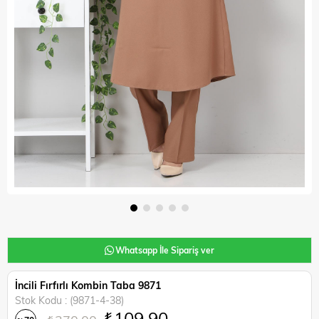
Whatsapp İle Sipariş ver
İncili Fırfırlı Kombin Taba 9871
Stok Kodu
(9871-4-38)
₺109,90