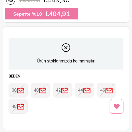
₺490,00
8
%
İndirim
₺404,91
Sepette %10
Ürün stoklarımızda kalmamıştır.
BEDEN
38
40
42
44
46
48