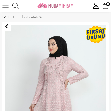
0
İnci Dantelli Simli Tesettür Elbise Pudra 8996-1