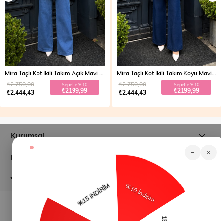
Mira Taşlı Kot İkili Takım Açık Mavi 19286
Mira Taşlı Kot İkili Takım Koyu Mavi 19286
₺2.750,00
₺2.750,00
Sepette %10
Sepette %10
₺2199,99
₺2199,99
₺2.444,43
₺2.444,43
Kurumsal
−
×
Müşteri İlişkileri
Yardım