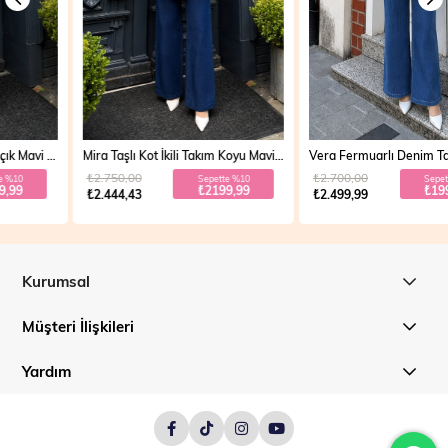
Mira Taşlı Kot İkili Takım Koyu Mavi 19286
Vera Fermuarlı Denim Takım Açık Mavi 19298
₺2.750,00
₺2.700,00
Sepette %10
Sepette %20
₺2199,99
₺1999,99
₺2.444,43
₺2.499,99
Kurumsal
Müşteri İlişkileri
Yardım