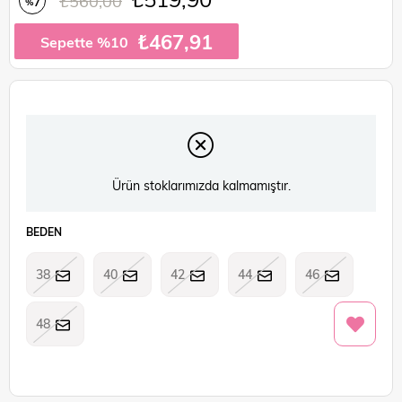
₺560,00
7
%
İndirim
₺467,91
Sepette %10
Ürün stoklarımızda kalmamıştır.
BEDEN
38
40
42
44
46
48