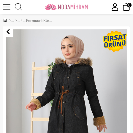
0
Fermuarlı Kürklü Kot Mont Siyah 9597