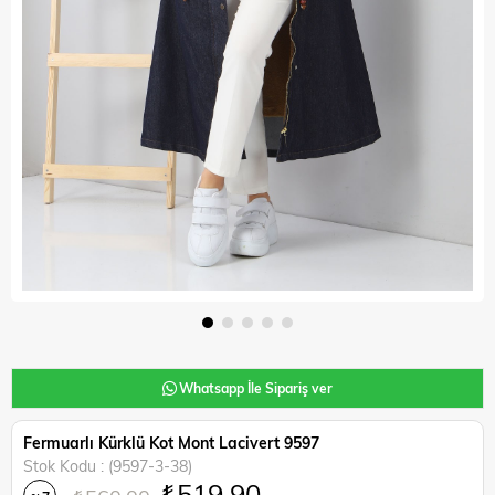
Whatsapp İle Sipariş ver
Fermuarlı Kürklü Kot Mont Lacivert 9597
Stok Kodu
(9597-3-38)
₺519,90