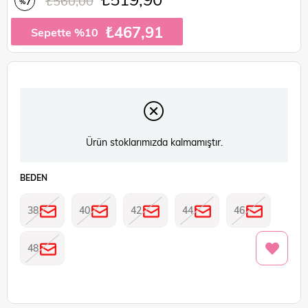
₺560,00
7
%
İndirim
₺467,91
Sepette %10
Ürün stoklarımızda kalmamıştır.
BEDEN
38
40
42
44
46
48