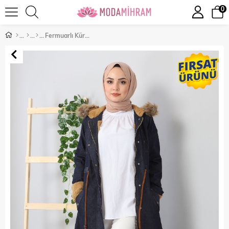
0
Fermuarlı Kürklü Kot Mont Lacivert 9597