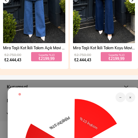
Mira Taşlı Kot İkili Takım Açık Mavi 19286
Mira Taşlı Kot İkili Takım Koyu Mavi 19286
₺2.750,00
₺2.750,00
Sepette %10
Sepette %10
₺2199,99
₺2199,99
₺2.444,43
₺2.444,43
Kurumsal
−
×
Müşteri İlişkileri
Yardım