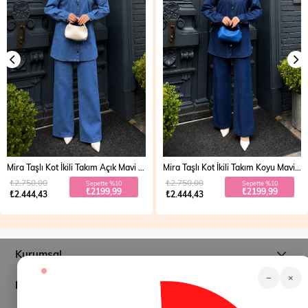
Mira Taşlı Kot İkili Takım Açık Mavi 19286
Mira Taşlı Kot İkili Takım Koyu Mavi 19286
₺2.750,00
₺2.750,00
Sepette %10
Sepette %10
₺2199,99
₺2199,99
₺2.444,43
₺2.444,43
Kurumsal
−
×
Müşteri İlişkileri