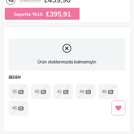
₺480,00
8
%
İndirim
₺395,91
Sepette %10
Ürün stoklarımızda kalmamıştır.
BEDEN
38
40
42
44
46
48