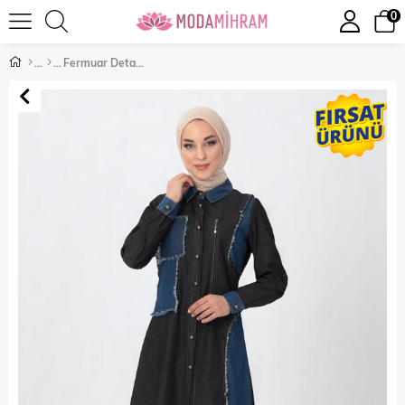
0
Fermuar Detaylı Tesettür Kot Kombin Siyah 10074