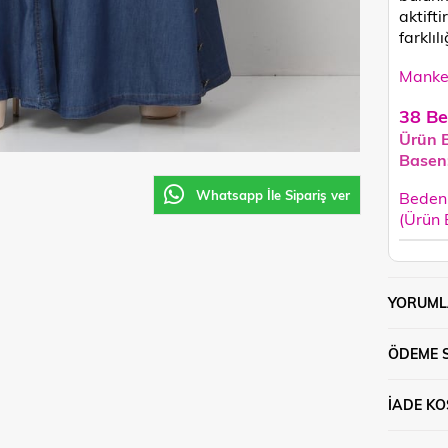
aktifti
farklılı
Manken
38 Be
Ürün 
Basen
Whatsapp İle Sipariş ver
Beden 
(Ürün
YORUML
ÖDEME 
İADE KO