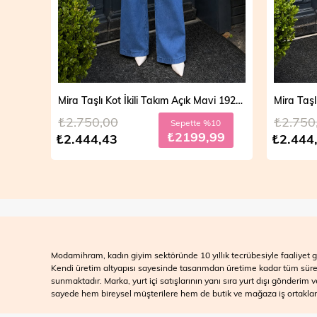
Mira Taşlı Kot İkili Takım Açık Mavi 19286
Mira Taşlı Kot İkili Takım Koyu Mavi 19286
₺2.750,00
₺2.700
10
Sepette %10
99
₺2199,99
₺2.444,43
₺2.499
Modamihram, kadın giyim sektöründe 10 yıllık tecrübesiyle faaliyet gö
Kendi üretim altyapısı sayesinde tasarımdan üretime kadar tüm süreçle
sunmaktadır. Marka, yurt içi satışlarının yanı sıra yurt dışı gönderim
sayede hem bireysel müşterilere hem de butik ve mağaza iş ortakları