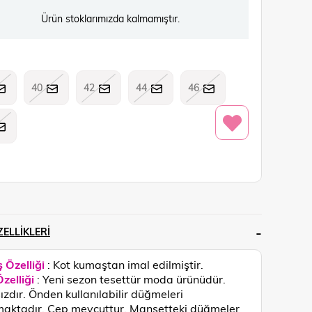
Ürün stoklarımızda kalmamıştır.
40
42
44
46
ELLIKLERI
 Özelliği
: Kot kumaştan imal edilmiştir.
zelliği
: Yeni sezon tesettür moda ürünüdür.
ızdır. Önden kullanılabilir düğmeleri
aktadır. Cep mevcuttur. Manşetteki düğmeler