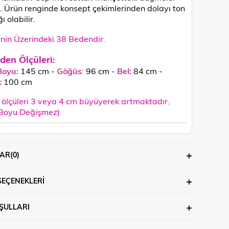
r.
Ürün renginde konsept çekimlerinden dolayı ton
ğı olabilir.
in Üzerindeki 38 Bedendir.
den Ölçüleri
:
Boyu:
145 cm -
Göğüs
:
96 cm -
Bel:
84 cm -
:
100
cm
ölçüleri 3 veya 4 cm büyüyerek artmaktadır.
 Boyu Değişmez)
AR
(0)
SEÇENEKLERI
ŞULLARI