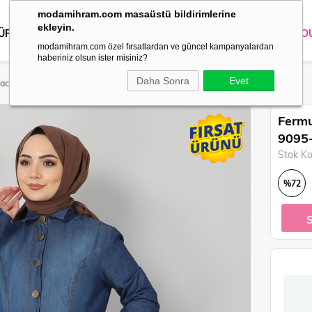
modamihram.com masaüstü bildirimlerine
ekleyin.
 ÜRÜNLER
DIŞ GİYİM
GİYİM
ABİYE
KOMBİN
TRİKO
O
modamihram.com özel fırsatlardan ve güncel kampanyalardan
haberiniz olsun ister misiniz?
Daha Sonra
Evet
race Koyu Kot 9095-5
Fermu
9095
Stok K
%
72
İndirim