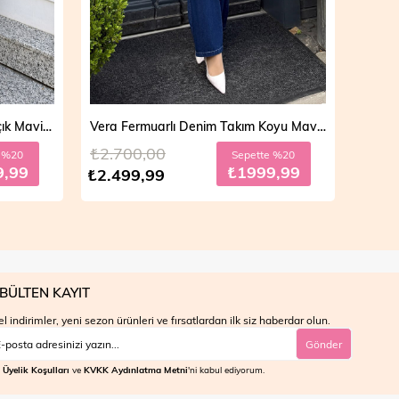
Vera Fermuarlı Denim Takım Koyu Mavi 19298
Mila Çift Düğmeli Kot Trençkot Açık Mavi 19290
₺4.700,00
₺4.7
e %20
Sepette %30
9,99
₺2799,99
₺3.999,99
₺3.9
BÜLTEN KAYIT
l indirimler, yeni sezon ürünleri ve fırsatlardan ilk siz haberdar olun.
Gönder
Üyelik Koşulları
ve
KVKK Aydınlatma Metni
'ni kabul ediyorum.