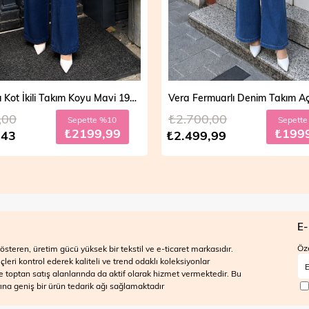
Vera Fermuarlı Denim Takım Açık Mavi 19298
,00
₺2.700,00
Sepette %20
Sepett
₺1999,99
₺199
,99
₺2.499,99
E-
Öze
steren, üretim gücü yüksek bir tekstil ve e-ticaret markasıdır.
ri kontrol ederek kaliteli ve trend odaklı koleksiyonlar
 ve toptan satış alanlarında da aktif olarak hizmet vermektedir. Bu
na geniş bir ürün tedarik ağı sağlamaktadır