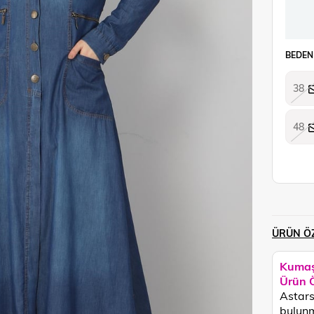
BEDEN
38
48
ÜRÜN ÖZ
Kumaş
Ürün Ö
Astars
bulunm