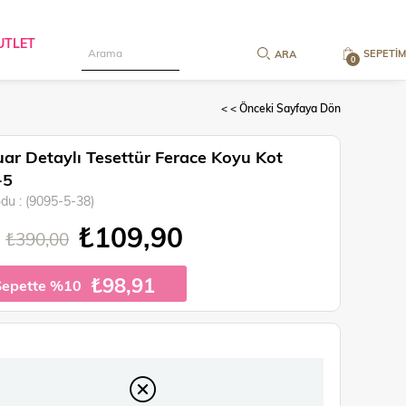
UTLET
SEPETIM
0
< < Önceki Sayfaya Dön
ar Detaylı Tesettür Ferace Koyu Kot
-5
odu
(9095-5-38)
₺109,90
₺390,00
₺98,91
Sepette %10