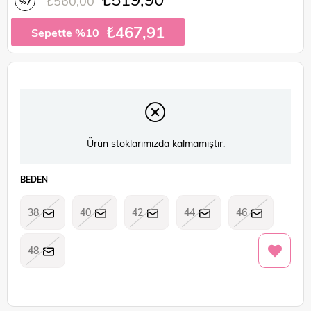
₺560,00
7
%
İndirim
₺467,91
Sepette %10
Ürün stoklarımızda kalmamıştır.
BEDEN
38
40
42
44
46
48