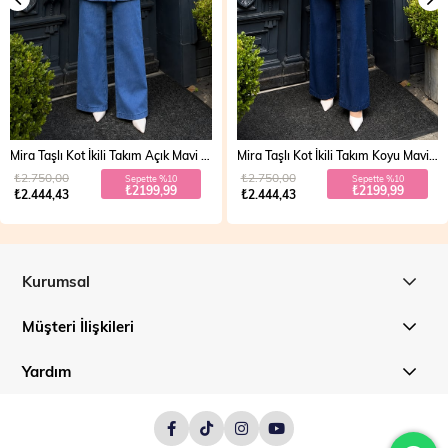
Mira Taşlı Kot İkili Takım Koyu Mavi 19286
Vera Fermuarlı Denim Takım Açık Mavi 19298
₺2.750,00
₺2.700,00
Sepette %10
Sepette %20
₺2199,99
₺1999,99
₺2.444,43
₺2.499,99
Kurumsal
Müşteri İlişkileri
Yardım