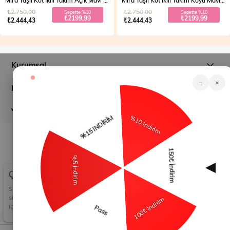
Mira Taşlı Kot İkili Takım Açık Mavi 19286
Mira Taşlı Kot İkili Takım Koyu Mavi 19286
₺2.750,00
₺2.750,00
Sepette %10
Sepette %10
₺2199,99
₺2199,99
₺2.444,43
₺2.444,43
Kurumsal
−
×
Müşteri İlişkileri
Yardım
© 2026
modamihram.com
- Tüm Hakları Saklıdır.
Çerez Kullanımı
Sizlere en iyi alışveriş deneyimini sunabilmek adına
sitemizde çerezler(cookies) kullanmaktayız. Detaylı bilgi
için Kvkk sözleşmesini inceleyebilirsiniz.