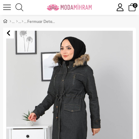
0
Fermuar Detaylı Kot Mont Füme 9735