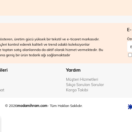
E-
Öze
steren, üretim gücü yüksek bir tekstil ve e-ticaret markasıdır.
ri kontrol ederek kaliteli ve trend odaklı koleksiyonlar
 ve toptan satış alanlarında da aktif olarak hizmet vermektedir. Bu
na geniş bir ürün tedarik ağı sağlamaktadır
ileri
Yardım
Müşteri Hizmetleri
Sıkça Sorulan Sorular
mat
Kargo Takibi
© 2026
modamihram.com
- Tüm Hakları Saklıdır.