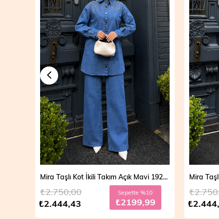
Mira Taşlı Kot İkili Takım Açık Mavi 19286
₺2.750,00
₺2.750
Sepette %10
₺2199,99
₺2.444,43
₺2.444