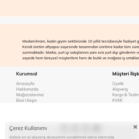
Modamihram, kadın giyim sektöründe 10 yıllık tecrübesiyle faaliyet gö
Kendi üretim altyapısı sayesinde tasarımdan üretime kadar tüm süreçle
sunmaktadır. Marka, yurt içi satışlarının yanı sıra yurt dışı gönderim
sayede hem bireysel müşterilere hem de butik ve mağaza iş ortakları
Kurumsal
Müşteri İlişk
Anasayfa
Üyelik
Hakkımızda
Alışveriş
Mağazalarımız
Kargo & Tesli
Bize Ulaşın
KVKK
Çerez Kullanımı
Sizlere en iyi alışveriş deneyimini sunabilmek adına sitemizde