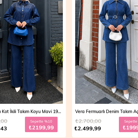
Mira Taşlı Kot İkili Takım Koyu Mavi 19286
,00
₺2.700,00
Sepette %10
Sepett
₺2199,99
₺199
,43
₺2.499,99