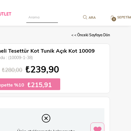
UTLET
SEPETIM
0
< < Önceki Sayfaya Dön
li Tesettür Kot Tunik Açık Kot 10009
odu
(10009-1-38)
₺239,90
₺280,00
₺215,91
epette %10