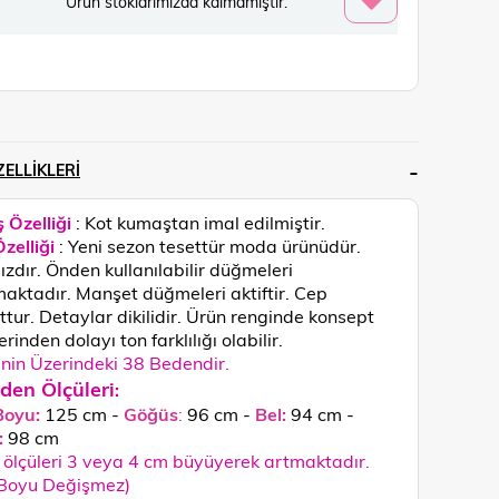
Ürün stoklarımızda kalmamıştır.
ELLIKLERI
 Özelliği
: Kot kumaştan imal edilmiştir.
zelliği
: Yeni sezon tesettür moda ürünüdür.
ızdır. Önden kullanılabilir düğmeleri
aktadır. Manşet düğmeleri aktiftir. Cep
tur. Detaylar dikilidir.
Ürün renginde konsept
rinden dolayı ton farklılığı olabilir.
in Üzerindeki 38 Bedendir.
den Ölçüleri
:
Boyu:
125 cm -
Göğüs
:
96 cm -
Bel:
94 cm -
:
98
cm
ölçüleri 3 veya 4 cm büyüyerek artmaktadır.
 Boyu Değişmez)