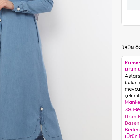
ÜRÜN ÖZ
Kumaş
Ürün Ö
Astars
bulunm
mevcut
çekimle
Manken
38 Be
Ürün 
Basen
Beden 
(Ürün