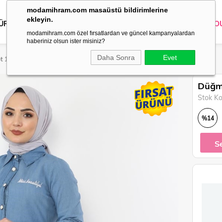
modamihram.com masaüstü bildirimlerine
ekleyin.
 ÜRÜNLER
DIŞ GİYİM
GİYİM
ABİYE
KOMBİN
TRİKO
O
modamihram.com özel fırsatlardan ve güncel kampanyalardan
haberiniz olsun ister misiniz?
Daha Sonra
Evet
ot 10009
Düğme
Stok K
%
14
İndirim
S