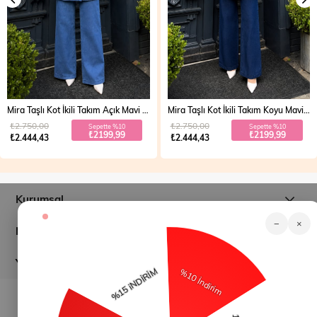
Mira Taşlı Kot İkili Takım Açık Mavi 19286
Mira Taşlı Kot İkili Takım Koyu Mavi 19286
₺2.750,00
₺2.750,00
Sepette %10
Sepette %10
₺2199,99
₺2199,99
₺2.444,43
₺2.444,43
Kurumsal
−
×
Müşteri İlişkileri
Yardım