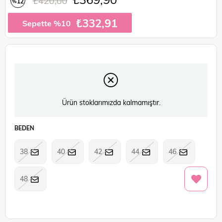
₺420,00
12
%
İndirim
₺332,91
Sepette %10
Ürün stoklarımızda kalmamıştır.
BEDEN
38
40
42
44
46
48