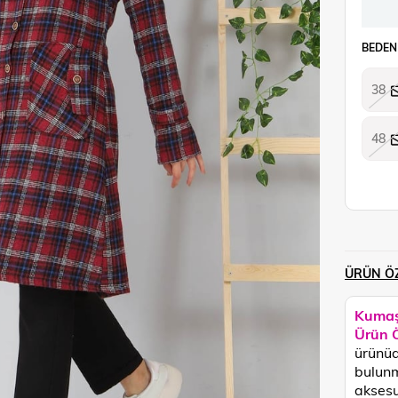
BEDEN
38
48
ÜRÜN ÖZ
Kumaş
Ürün Ö
ürünüd
bulunm
aksesu