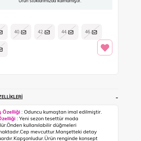
Ürün stoklarımızda kalmamıştır.
40
42
44
46
ELLIKLERI
 Özelliği
: Oduncu kumaştan imal edilmiştir.
zelliği
: Yeni sezon tesettür moda
ür.Önden kullanılabilir düğmeleri
aktadır.Cep mevcuttur.Manşetteki detay
ardır.Kapşonludur.
Ürün renginde konsept