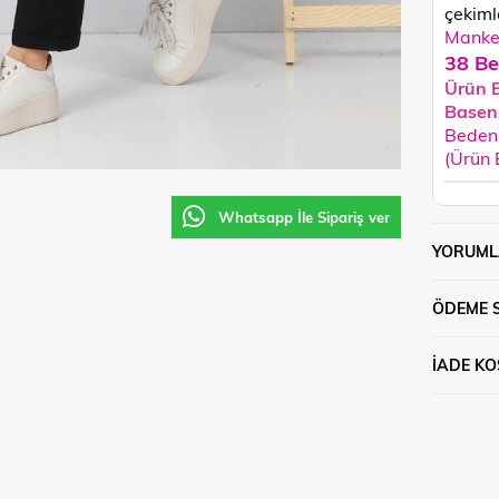
çekimle
Manken
38 Be
Ürün 
Basen
Beden 
(Ürün
Whatsapp İle Sipariş ver
YORUML
ÖDEME 
İADE KO