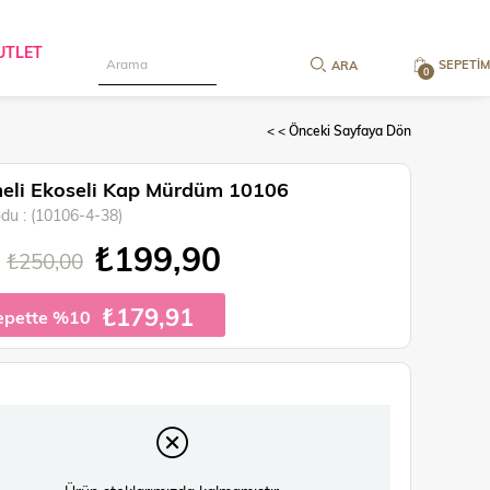
UTLET
SEPETIM
0
< < Önceki Sayfaya Dön
li Ekoseli Kap Mürdüm 10106
odu
(10106-4-38)
₺199,90
₺250,00
₺179,91
epette %10