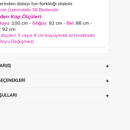
rinden dolayı ton farklılığı olabilir.
in Üzerindeki 38 Bedendir.
den Kap Ölçüleri
:
Boyu:
100 cm -
Göğüs
:
92 cm -
Bel:
88 cm -
:
92
cm
ölçüleri 3 veya 4 cm büyüyerek artmaktadır.
 Boyu Değişmez)
AR
(0)
SEÇENEKLERI
ŞULLARI