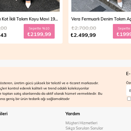
Vera Fermuarlı Denim Takım Açık Mavi 19298
,00
₺2.700,00
Sepette %20
Sepett
₺1999,99
₺199
,99
₺2.499,99
E-
Öze
steren, üretim gücü yüksek bir tekstil ve e-ticaret markasıdır.
ri kontrol ederek kaliteli ve trend odaklı koleksiyonlar
 ve toptan satış alanlarında da aktif olarak hizmet vermektedir. Bu
na geniş bir ürün tedarik ağı sağlamaktadır
ileri
Yardım
Müşteri Hizmetleri
Sıkça Sorulan Sorular