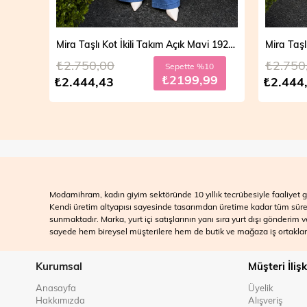
Mira Taşlı Kot İkili Takım Açık Mavi 19286
Mira Taşlı Kot İkili Takım Koyu Mavi 19286
₺2.750,00
₺2.700
10
Sepette %10
99
₺2199,99
₺2.444,43
₺2.499
Modamihram, kadın giyim sektöründe 10 yıllık tecrübesiyle faaliyet gö
Kendi üretim altyapısı sayesinde tasarımdan üretime kadar tüm süreçle
sunmaktadır. Marka, yurt içi satışlarının yanı sıra yurt dışı gönderim
sayede hem bireysel müşterilere hem de butik ve mağaza iş ortakları
Kurumsal
Müşteri İlişk
Anasayfa
Üyelik
Hakkımızda
Alışveriş