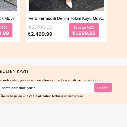
Vera Fermuarlı Denim Takım Koyu Mavi 19298
Mila Çift Düğmeli Kot Trençkot Açık Mavi 19290
₺4.700,00
₺4.7
e %20
Sepette %30
9,99
₺2799,99
₺3.999,99
₺3.9
BÜLTEN KAYIT
l indirimler, yeni sezon ürünleri ve fırsatlardan ilk siz haberdar olun.
Gönder
Üyelik Koşulları
ve
KVKK Aydınlatma Metni
'ni kabul ediyorum.