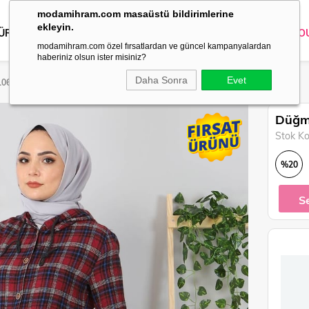
modamihram.com masaüstü bildirimlerine
ekleyin.
 ÜRÜNLER
DIŞ GİYİM
GİYİM
ABİYE
KOMBİN
TRİKO
O
modamihram.com özel fırsatlardan ve güncel kampanyalardan
haberiniz olsun ister misiniz?
Daha Sonra
Evet
106
Düğme
Stok K
%
20
İndirim
S