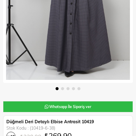
Whatsapp İle Sipariş ver
Düğmeli Deri Detaylı Elbise Antrasit 10419
Stok Kodu
(10419-6-38)
₺269,90