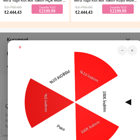
Mira Taşlı Kot İkili Takım Açık Mavi 19286
Mira Taşlı Kot İkili Takım Koyu Mavi 19286
₺2.750,00
₺2.750,00
Sepette %10
Sepette %10
₺2199,99
₺2199,99
₺2.444,43
₺2.444,43
Kurumsal
−
×
Müşteri İlişkileri
Yardım
© 2026
modamihram.com
- Tüm Hakları Saklıdır.
Çerez Kullanımı
Sizlere en iyi alışveriş deneyimini sunabilmek adına
sitemizde çerezler(cookies) kullanmaktayız. Detaylı bilgi
için Kvkk sözleşmesini inceleyebilirsiniz.