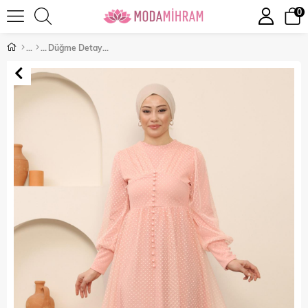
0
Düğme Detaylı Tül Abiye Pudra 12237