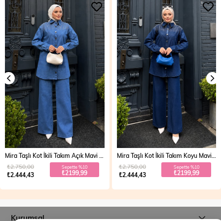
Mira Taşlı Kot İkili Takım Açık Mavi 19286
Mira Taşlı Kot İkili Takım Koyu Mavi 19286
₺2.750,00
₺2.750,00
Sepette %10
Sepette %10
₺2199,99
₺2199,99
₺2.444,43
₺2.444,43
Kurumsal