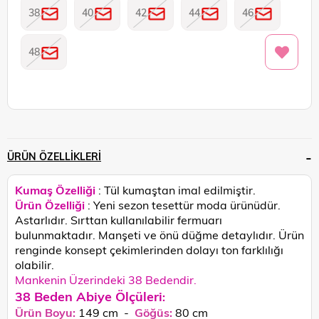
38
40
42
44
46
48
ÜRÜN ÖZELLIKLERI
Kumaş Özelliği
: Tül kumaştan imal edilmiştir.
Ürün Özelliği
: Yeni sezon tesettür moda ürünüdür.
Astarlıdır. Sırttan kullanılabilir fermuarı
bulunmaktadır. Manşeti ve önü düğme detaylıdır.
Ürün
renginde konsept çekimlerinden dolayı ton farklılığı
olabilir.
Mankenin Üzerindeki 38 Bedendir.
38 Beden Abiye Ölçüleri
:
Ürün Boyu:
149 cm -
Göğüs:
80 cm