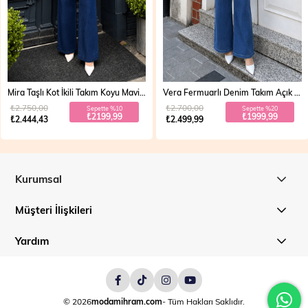
Mira Taşlı Kot İkili Takım Koyu Mavi 19286
Vera Fermuarlı Denim Takım Açık Mavi 19298
₺2.750,00
₺2.700,00
Sepette %10
Sepette %20
₺2199,99
₺1999,99
₺2.444,43
₺2.499,99
Kurumsal
Müşteri İlişkileri
Yardım
© 2026
modamihram.com
- Tüm Hakları Saklıdır.