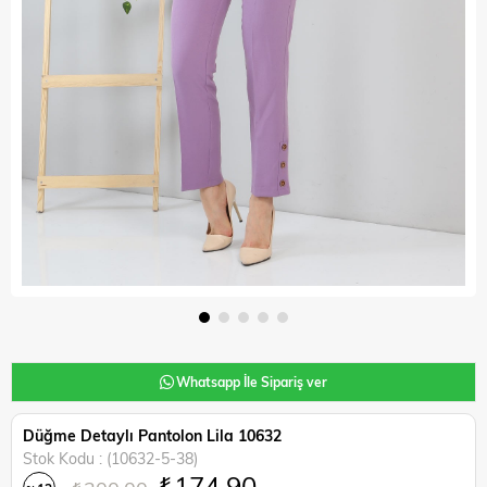
Whatsapp İle Sipariş ver
Düğme Detaylı Pantolon Lila 10632
Stok Kodu
(10632-5-38)
₺174,90