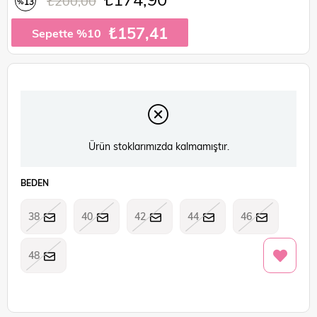
₺200,00
13
%
İndirim
₺157,41
Sepette %10
Ürün stoklarımızda kalmamıştır.
BEDEN
38
40
42
44
46
48