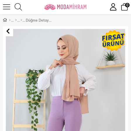
0
Düğme Detaylı Pantolon Lila 10632