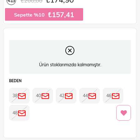
₺200,00
13
%
İndirim
₺157,41
Sepette %10
Ürün stoklarımızda kalmamıştır.
BEDEN
38
40
42
44
46
48