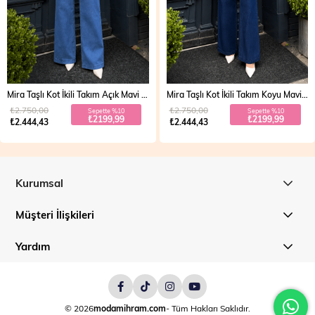
Mira Taşlı Kot İkili Takım Açık Mavi 19286
Mira Taşlı Kot İkili Takım Koyu Mavi 19286
₺2.750,00
₺2.750,00
Sepette %10
Sepette %10
₺2199,99
₺2199,99
₺2.444,43
₺2.444,43
Kurumsal
Müşteri İlişkileri
Yardım
© 2026
modamihram.com
- Tüm Hakları Saklıdır.