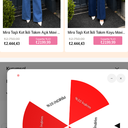
Mira Taşlı Kot İkili Takım Açık Mavi 19286
Mira Taşlı Kot İkili Takım Koyu Mavi 19286
₺2.750,00
₺2.750,00
Sepette %10
Sepette %10
₺2199,99
₺2199,99
₺2.444,43
₺2.444,43
Kurumsal
−
×
Müşteri İlişkileri
Yardım
© 2026
modamihram.com
- Tüm Hakları Saklıdır.