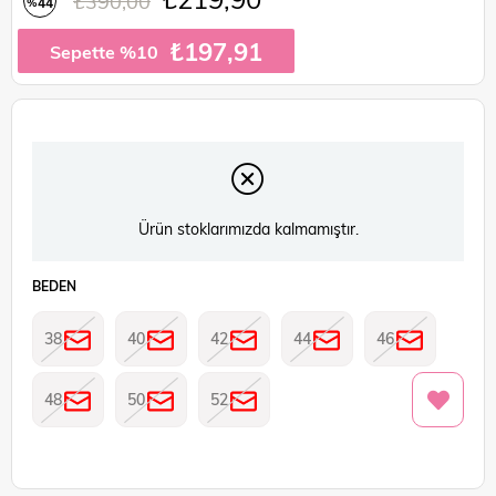
₺390,00
44
%
İndirim
₺197,91
Sepette %10
Ürün stoklarımızda kalmamıştır.
BEDEN
38
40
42
44
46
48
50
52