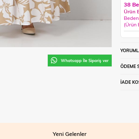
38 Be
Ürün 
Beden 
(Ürün
YORUML
Whatsapp İle Sipariş ver
ÖDEME 
İADE KO
Yeni Gelenler