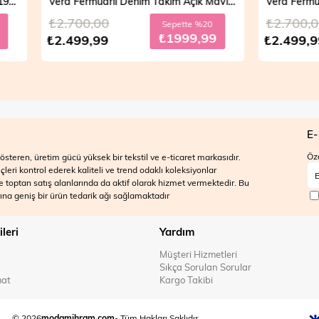
Vera Fermuarlı Denim Takım Açık Mavi 19298
,00
₺2.700,00
Sepette %20
Sepett
₺1999,99
₺199
,99
₺2.499,99
E-
Öze
steren, üretim gücü yüksek bir tekstil ve e-ticaret markasıdır.
ri kontrol ederek kaliteli ve trend odaklı koleksiyonlar
 ve toptan satış alanlarında da aktif olarak hizmet vermektedir. Bu
na geniş bir ürün tedarik ağı sağlamaktadır
ileri
Yardım
Müşteri Hizmetleri
Sıkça Sorulan Sorular
mat
Kargo Takibi
© 2026
modamihram.com
- Tüm Hakları Saklıdır.