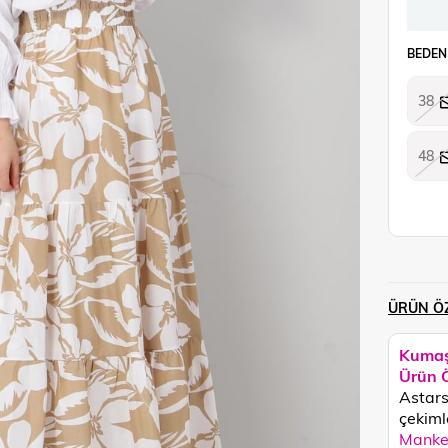
BEDEN
38
48
ÜRÜN ÖZ
Kumaş
Ürün Ö
Astarsı
çekimle
Manken