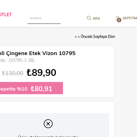
UTLET
SEPETIM
0
< < Önceki Sayfaya Dön
li Çingene Etek Vizon 10795
odu
(10795-1-38)
₺89,90
₺130,00
₺80,91
Sepette %10