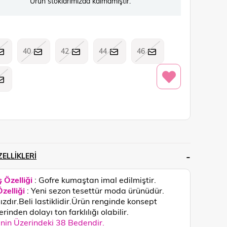
Ürün stoklarımızda kalmamıştır.
40
42
44
46
ELLIKLERI
 Özelliği
: Gofre kumaştan imal edilmiştir.
zelliği
: Yeni sezon tesettür moda ürünüdür.
zdır.Beli lastiklidir.
Ürün renginde konsept
rinden dolayı ton farklılığı olabilir.
in Üzerindeki 38 Bedendir.