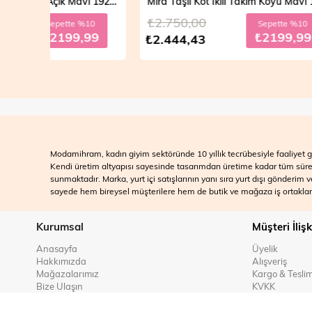
Mira Taşlı Kot İkili Takım Açık Mavi 19286
Mira Taşlı Kot İkili Takım Koyu Mavi 19286
₺2.750,00
₺2.700
10
Sepette %10
99
₺2199,99
₺2.444,43
₺2.499
Modamihram, kadın giyim sektöründe 10 yıllık tecrübesiyle faaliyet gö
Kendi üretim altyapısı sayesinde tasarımdan üretime kadar tüm süreçle
sunmaktadır. Marka, yurt içi satışlarının yanı sıra yurt dışı gönderim
sayede hem bireysel müşterilere hem de butik ve mağaza iş ortakları
Kurumsal
Müşteri İlişk
Anasayfa
Üyelik
Hakkımızda
Alışveriş
Mağazalarımız
Kargo & Tesli
Bize Ulaşın
KVKK