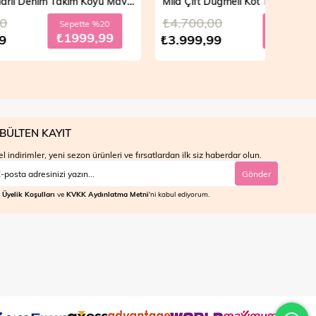
Vera Fermuarlı Denim Takım Koyu Mavi 19298
Mila Çift Düğmeli Kot Trençkot Açık Mavi 19290
₺4.700,00
₺4.7
e %20
Sepette %30
9,99
₺2799,99
₺3.999,99
₺3.9
BÜLTEN KAYIT
l indirimler, yeni sezon ürünleri ve fırsatlardan ilk siz haberdar olun.
Gönder
Üyelik Koşulları
ve
KVKK Aydınlatma Metni
'ni kabul ediyorum.