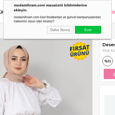
modamihram.com masaüstü bildirimlerine
ekleyin.
 ÜRÜNLER
DIŞ GİYİM
GİYİM
ABİYE
KOMBİN
TRİKO
O
modamihram.com özel fırsatlardan ve güncel kampanyalardan
haberiniz olsun ister misiniz?
Daha Sonra
Evet
Desen
Stok K
%
31
İndirim