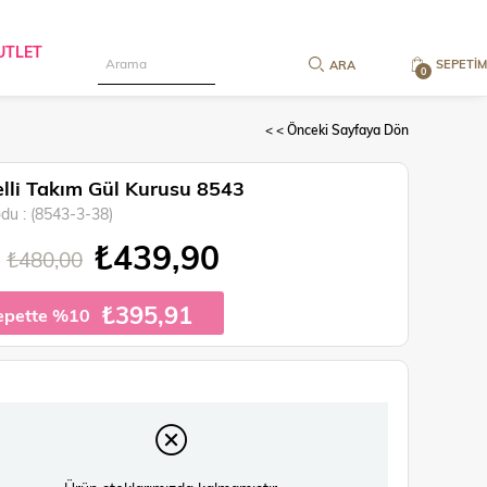
UTLET
SEPETIM
0
< < Önceki Sayfaya Dön
lli Takım Gül Kurusu 8543
odu
(8543-3-38)
₺439,90
₺480,00
₺395,91
epette %10