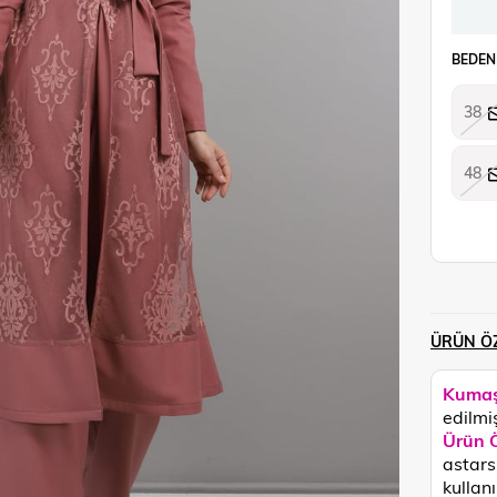
BEDEN
38
48
ÜRÜN ÖZ
Kumaş
edilmiş
Ürün Ö
astars
kullan