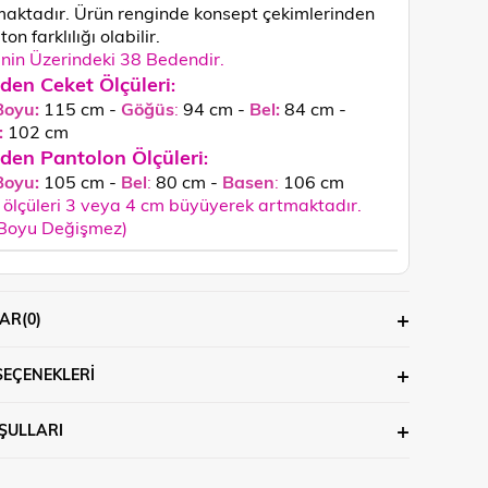
aktadır. Ürün renginde konsept çekimlerinden
ton farklılığı olabilir.
in Üzerindeki 38 Bedendir.
den Ceket Ölçüleri
:
Boyu:
115 cm -
Göğüs
:
94 cm -
Bel:
84 cm -
:
102
cm
den Pantolon Ölçüleri
:
Boyu:
105 cm -
Bel
:
80 cm -
Basen
:
106 cm
ölçüleri 3 veya 4 cm büyüyerek artmaktadır.
 Boyu Değişmez)
AR
(0)
SEÇENEKLERI
ŞULLARI