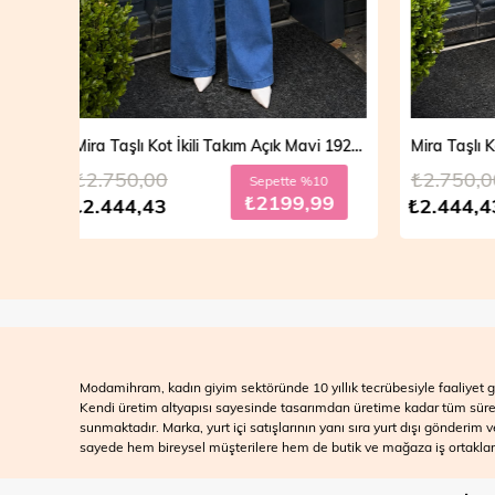
Mira Taşlı Kot İkili Takım Açık Mavi 19286
Mira Taşlı Kot İkili Takım Koyu Mavi 19286
₺2.750,00
₺2.700
10
Sepette %10
99
₺2199,99
₺2.444,43
₺2.499
Modamihram, kadın giyim sektöründe 10 yıllık tecrübesiyle faaliyet gö
Kendi üretim altyapısı sayesinde tasarımdan üretime kadar tüm süreçle
sunmaktadır. Marka, yurt içi satışlarının yanı sıra yurt dışı gönderim
sayede hem bireysel müşterilere hem de butik ve mağaza iş ortakları