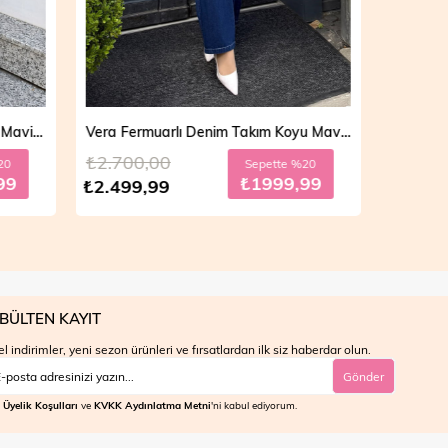
Vera Fermuarlı Denim Takım Koyu Mavi 19298
Mila Çift Düğmeli Kot Trençkot Açık Mavi 19290
₺4.700,00
₺4.7
e %20
Sepette %30
9,99
₺2799,99
₺3.999,99
₺3.9
BÜLTEN KAYIT
l indirimler, yeni sezon ürünleri ve fırsatlardan ilk siz haberdar olun.
Gönder
Üyelik Koşulları
ve
KVKK Aydınlatma Metni
'ni kabul ediyorum.