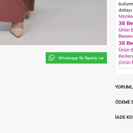
bulunm
dolayı 
Manken
38 Be
Ürün 
Basen
38 Be
Ürün 
Beden 
Whatsapp İle Sipariş ver
(Ürün
YORUML
ÖDEME 
İADE KO