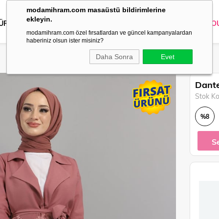
modamihram.com masaüstü bildirimlerine
ekleyin.
 ÜRÜNLER
DIŞ GİYİM
GİYİM
ABİYE
KOMBİN
TRİKO
O
modamihram.com özel fırsatlardan ve güncel kampanyalardan
haberiniz olsun ister misiniz?
Daha Sonra
Evet
Dante
Stok K
%
8
İndirim
S