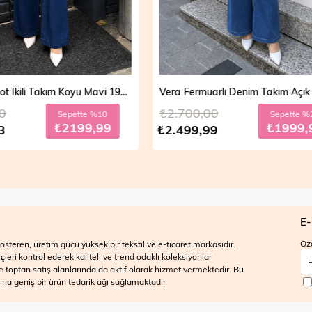
Vera Fermuarlı Denim Takım Açık Mavi 19298
,00
₺2.700,00
Sepette %20
Sepett
₺1999,99
₺199
,99
₺2.499,99
E-
Öze
steren, üretim gücü yüksek bir tekstil ve e-ticaret markasıdır.
ri kontrol ederek kaliteli ve trend odaklı koleksiyonlar
 ve toptan satış alanlarında da aktif olarak hizmet vermektedir. Bu
na geniş bir ürün tedarik ağı sağlamaktadır