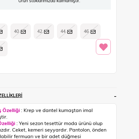
Ürün stoklarımızda kalmamıştır.
40
42
44
46
ELLIKLERI
 Özelliği
: Krep ve dantel kumaştan imal
tir.
zelliği
:
Yeni sezon tesettür moda ürünü olup
ızdır. Ceket, kemeri seyyardır. Pantolon, önden
ılabilir fermuarı ve bir adet düğmesi